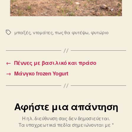
μπαξές
,
ντομάτες
,
πως θα φυτέψω
,
φυτώριο
Ετικέτες
←
Πέννες με βασιλικό και πράσο
→
Μάνγκο frozen Yogurt
Αφήστε μια απάντηση
Η ηλ. διεύθυνση σας δεν δημοσιεύεται.
Τα υποχρεωτικά πεδία σημειώνονται με
*