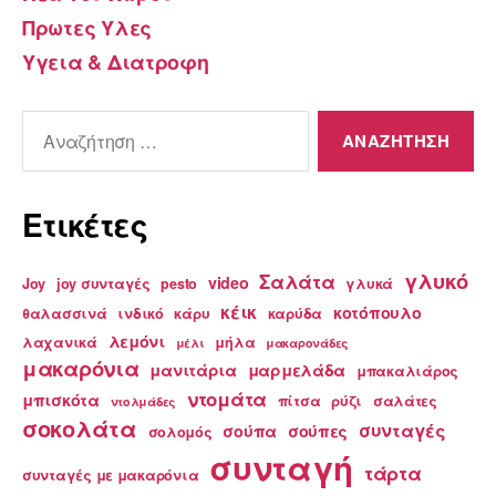
Πρωτες Υλες
Υγεια & Διατροφη
Αναζήτηση
για:
Ετικέτες
γλυκό
Σαλάτα
video
Joy
joy συνταγές
pesto
γλυκά
κέικ
κοτόπουλο
θαλασσινά
ινδικό
κάρυ
καρύδα
λεμόνι
λαχανικά
μήλα
μέλι
μακαρονάδες
μακαρόνια
μανιτάρια
μαρμελάδα
μπακαλιάρος
ντομάτα
μπισκότα
πίτσα
ρύζι
σαλάτες
ντολμάδες
σοκολάτα
συνταγές
σούπα
σούπες
σολομός
συνταγή
τάρτα
συνταγές με μακαρόνια