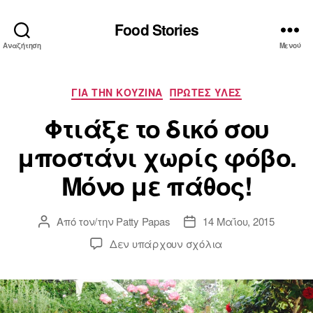
Food Stories
Αναζήτηση
Μενού
Κατηγορίες
ΓΙΑ ΤΗΝ ΚΟΥΖΙΝΑ
ΠΡΩΤΕΣ ΥΛΕΣ
Φτιάξε το δικό σου
μποστάνι χωρίς φόβο.
Μόνο με πάθος!
Από τον/την
Patty Papas
14 Μαΐου, 2015
Συντάκτης
Ημ.
άρθρου
δημοσίευσης
στο
Δεν υπάρχουν σχόλια
Φτιάξε
το
δικό
σου