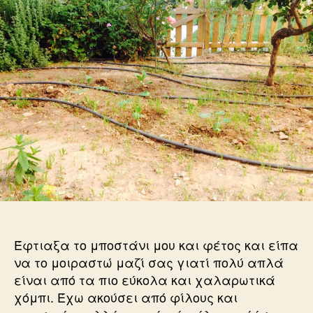
μποστάνι
χωρίς
φόβο.
Μόνο
με
πάθος!
Έφτιαξα το μποστάνι μου και φέτος και είπα
να το μοιραστώ μαζί σας γιατί πολύ απλά
είναι από τα πιο εύκολα και χαλαρωτικά
χόμπι. Έχω ακούσει από φίλους και