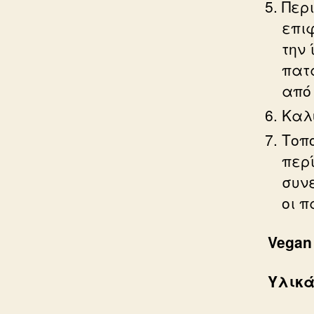
Περι
επι
την 
πατ
από 
Καλ
Τοπ
περ
συν
οι π
Vegan
Υλικ