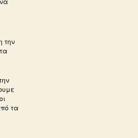
 να
η την
 τα
την
ουμε
οι
από τα