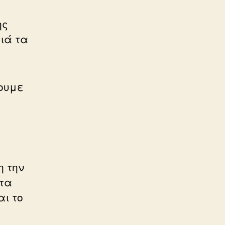
ης
ιά τα
ουμε
η την
 τα
αι το