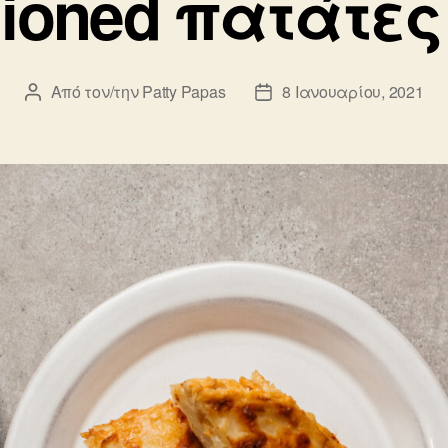
ioned πατάτες 
Από τον/την
Patty Papas
8 Ιανουαρίου, 2021
Συντάκτης
Ημ.
άρθρου
δημοσίευσης