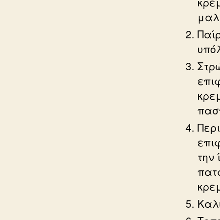
κρεμ
μαλ
Παίρ
υπόλ
Στρ
επι
κρεμ
πασ
Περι
επι
την 
πατ
κρεμ
Καλ