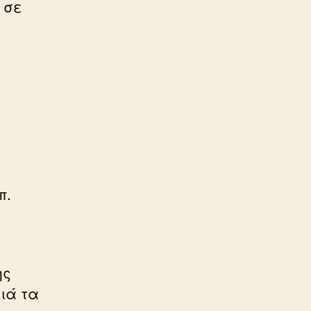
 σε
π.
ης
ιά τα