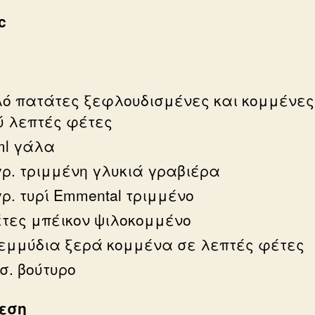
c
ά
ιλό πατάτες ξεφλουδισμένες και κομμένες
ύ λεπτές φέτες
ml γάλα
γρ. τριμμένη γλυκιά γραβιέρα
ρ. τυρί Emmental τριμμένο
έτες μπέικον ψιλοκομμένο
ρεμμύδια ξερά κομμένα σε λεπτές φέτες
.σ. βούτυρο
εση