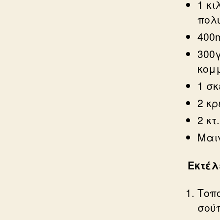
1 κ
πολ
400
300
κομ
1 σ
2 κ
2 κτ
Μαι
Εκτέλ
Τοπο
σού