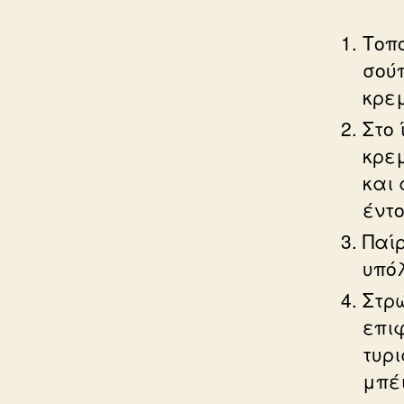
Τοπο
σού
κρε
Στο 
κρε
και 
έντ
Παίρ
υπόλ
Στρ
επι
τυρι
μπέι