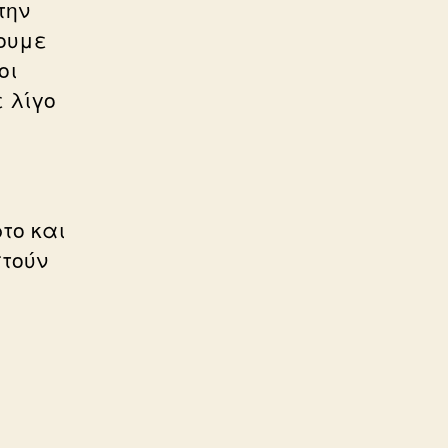
την
ουμε
οι
 λίγο
το και
στούν