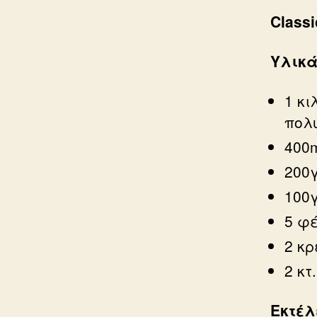
Classi
Yλικ
1 κ
πολ
400
200
100γ
5 φ
2 κ
2 κτ
Εκτέλ