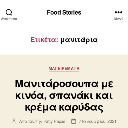
Food Stories
Αναζήτηση
Μενού
Ετικέτα:
μανιτάρια
Κατηγορίες
ΜΑΓΕΙΡΕΜΑΤΑ
Μανιτάροσουπα με
κινόα, σπανάκι και
κρέμα καρύδας
Από τον/την
Patty Papas
7 Ιανουαρίου, 2021
Συντάκτης
Ημ.
άρθρου
δημοσίευσης