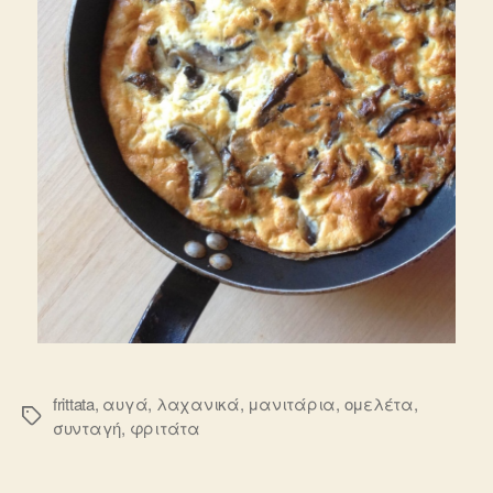
frittata
,
αυγά
,
λαχανικά
,
μανιτάρια
,
ομελέτα
,
Ετικέτες
συνταγή
,
φριτάτα