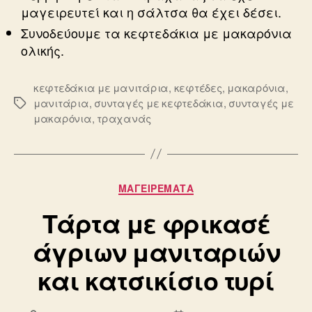
μαγειρευτεί και η σάλτσα θα έχει δέσει.
Συνοδεύουμε τα κεφτεδάκια με μακαρόνια
ολικής.
κεφτεδάκια με μανιτάρια
,
κεφτέδες
,
μακαρόνια
,
μανιτάρια
,
συνταγές με κεφτεδάκια
,
συνταγές με
Ετικέτες
μακαρόνια
,
τραχανάς
Κατηγορίες
ΜΑΓΕΙΡΕΜΑΤΑ
Τάρτα με φρικασέ
άγριων μανιταριών
και κατσικίσιο τυρί