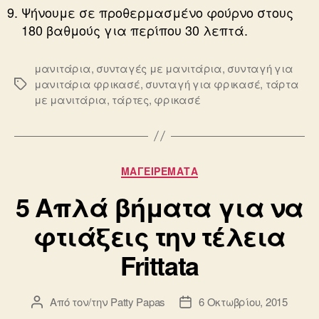
Ψήνουμε σε προθερμασμένο φούρνο στους
180 βαθμούς για περίπου 30 λεπτά.
μανιτάρια
,
συνταγές με μανιτάρια
,
συνταγή για
μανιτάρια φρικασέ
,
συνταγή για φρικασέ
,
τάρτα
Ετικέτες
με μανιτάρια
,
τάρτες
,
φρικασέ
Κατηγορίες
ΜΑΓΕΙΡΕΜΑΤΑ
5 Απλά βήματα για να
φτιάξεις την τέλεια
Frittata
Από τον/την
Patty Papas
6 Οκτωβρίου, 2015
Συντάκτης
Ημ.
άρθρου
δημοσίευσης