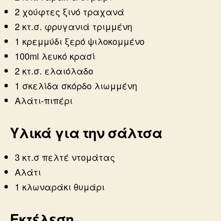
2 χούφτες ξινό τραχανά
2 κτ.σ. φρυγανιά τριμμένη
1 κρεμμύδι ξερό ψιλοκομμένο
100ml λευκό κρασί
2 κτ.σ. ελαιόλαδο
1 σκελίδα σκόρδο λιωμμένη
Αλάτι-πιπέρι
Υλικά για την σάλτσα
3 κτ.σ πελτέ ντομάτας
Αλάτι
1 κλωναράκι θυμάρι
Εκτέλεση