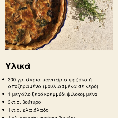
Υλικά
300 γρ. άγρια μανιτάρια φρέσκα ή
αποξηραμένα (μουλιασμένα σε νερό)
1 μεγάλο ξερό κρεμμύδι ψιλοκομμένο
3κτ.σ. βούτυρο
1κτ.σ. ελαιόλαδο
1 κλωναράκι φρέσκο θυμάρι