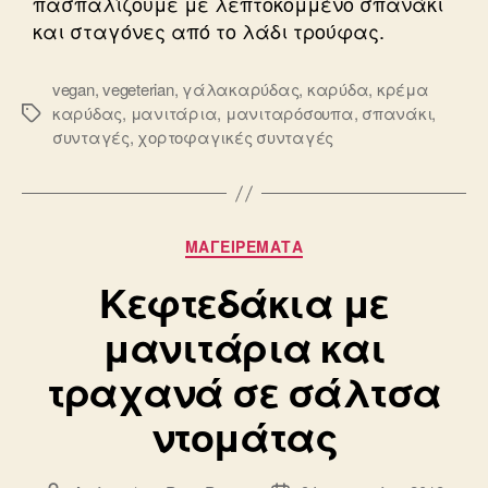
πασπαλίζουμε με λεπτοκομμένο σπανάκι
και σταγόνες από το λάδι τρούφας.
vegan
,
vegeterian
,
γάλακαρύδας
,
καρύδα
,
κρέμα
καρύδας
,
μανιτάρια
,
μανιταρόσουπα
,
σπανάκι
,
Ετικέτες
συνταγές
,
χορτοφαγικές συνταγές
Κατηγορίες
ΜΑΓΕΙΡΕΜΑΤΑ
Κεφτεδάκια με
μανιτάρια και
τραχανά σε σάλτσα
ντομάτας