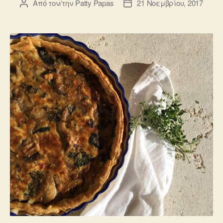
Από τον/την
Patty Papas
21 Νοεμβρίου, 2017
Συντάκτης
Ημ.
άρθρου
δημοσίευσης