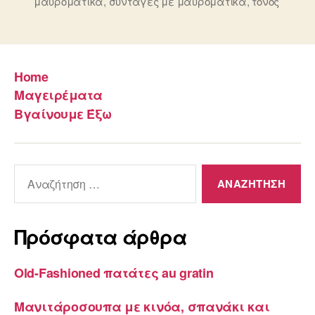
μαυρομάτικα
,
συνταγές με μαυρομάτικα
,
τόνος
Home
Μαγειρέματα
Βγαίνουμε Έξω
Αναζήτηση
για:
Πρόσφατα άρθρα
Old-Fashioned πατάτες au gratin
Μανιτάροσουπα με κινόα, σπανάκι και