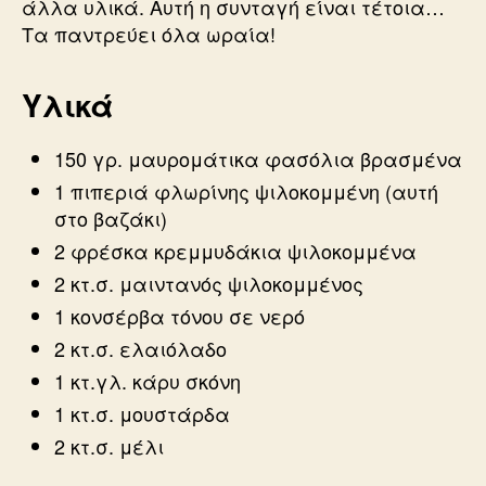
άλλα υλικά. Αυτή η συνταγή είναι τέτοια…
Τα παντρεύει όλα ωραία!
Υλικά
150 γρ. μαυρομάτικα φασόλια βρασμένα
1 πιπεριά φλωρίνης ψιλοκομμένη (αυτή
στο βαζάκι)
2 φρέσκα κρεμμυδάκια ψιλοκομμένα
2 κτ.σ. μαιντανός ψιλοκομμένος
1 κονσέρβα τόνου σε νερό
2 κτ.σ. ελαιόλαδο
1 κτ.γλ. κάρυ σκόνη
1 κτ.σ. μουστάρδα
2 κτ.σ. μέλι