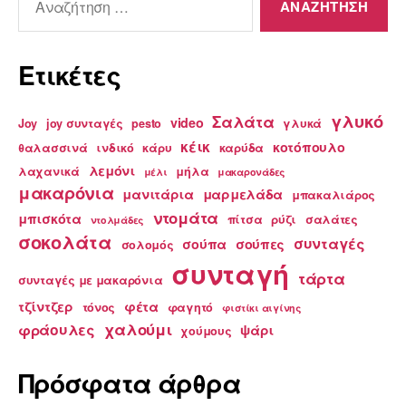
για:
Ετικέτες
γλυκό
Σαλάτα
video
Joy
joy συνταγές
pesto
γλυκά
κέικ
κοτόπουλο
θαλασσινά
ινδικό
κάρυ
καρύδα
λεμόνι
λαχανικά
μήλα
μέλι
μακαρονάδες
μακαρόνια
μανιτάρια
μαρμελάδα
μπακαλιάρος
ντομάτα
μπισκότα
πίτσα
ρύζι
σαλάτες
ντολμάδες
σοκολάτα
συνταγές
σούπα
σούπες
σολομός
συνταγή
τάρτα
συνταγές με μακαρόνια
τζίντζερ
φέτα
τόνος
φαγητό
φιστίκι αιγίνης
χαλούμι
φράουλες
ψάρι
χούμους
Πρόσφατα άρθρα