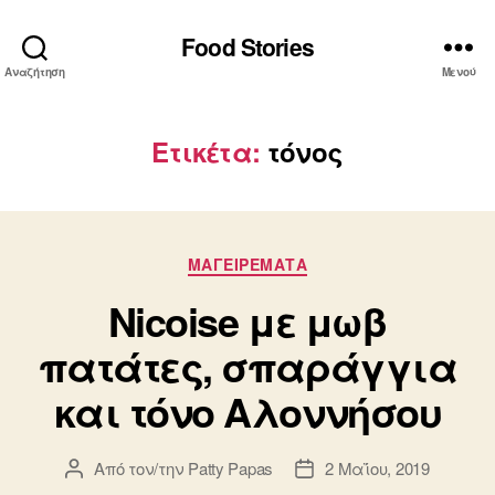
Food Stories
Αναζήτηση
Μενού
Ετικέτα:
τόνος
Κατηγορίες
ΜΑΓΕΙΡΕΜΑΤΑ
Nicoise με μωβ
πατάτες, σπαράγγια
και τόνο Αλοννήσου
Από τον/την
Patty Papas
2 Μαΐου, 2019
Συντάκτης
Ημ.
άρθρου
δημοσίευσης