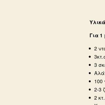
Υλικ
Για 1
2 ντ
3κτ.
3 σ
Αλά
100 
2-3
2 κτ