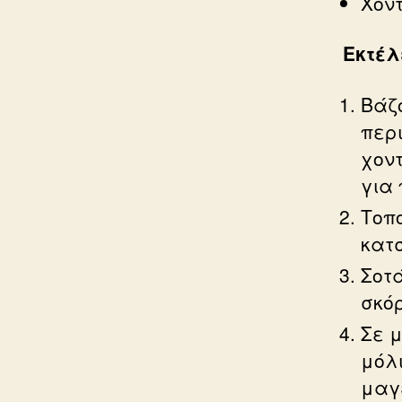
Χον
Εκτέλ
Βάζο
περ
χον
για 
Τοπ
κατ
Σοτ
σκόρ
Σε 
μόλ
μαγε