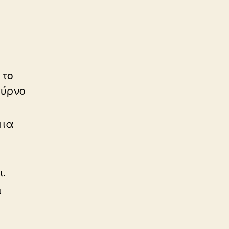
 το
ούρνο
μια
ι.
ι