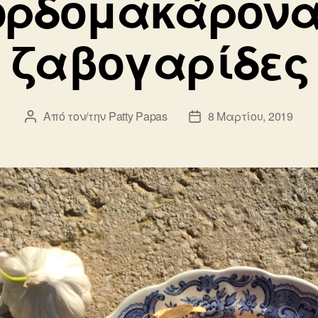
ορδομακάρονα
ζαβογαρίδες
Από τον/την
Patty Papas
8 Μαρτίου, 2019
Συντάκτης
Ημ.
άρθρου
δημοσίευσης