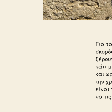
Για τ
σκορδ
ξέρου
κάτι 
και ω
την χ
είναι 
να τι