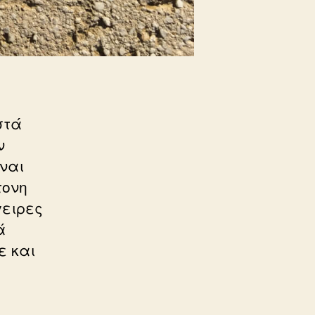
στά
ν
ίναι
τονη
γειρες
ά
ε και