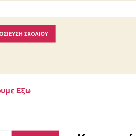
ουμε Έξω