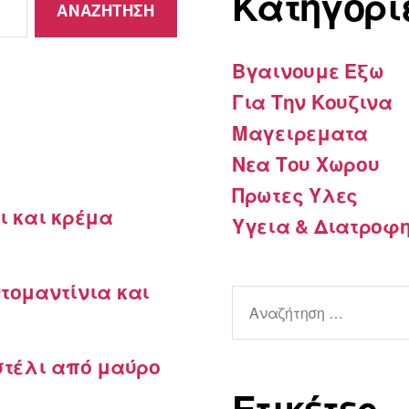
Kατηγορί
Βγαινουμε Εξω
Για Την Κουζινα
Μαγειρεματα
Νεα Του Χωρου
Πρωτες Υλες
ι και κρέμα
Υγεια & Διατροφ
τομαντίνια και
Αναζήτηση
για:
στέλι από μαύρο
Ετικέτες