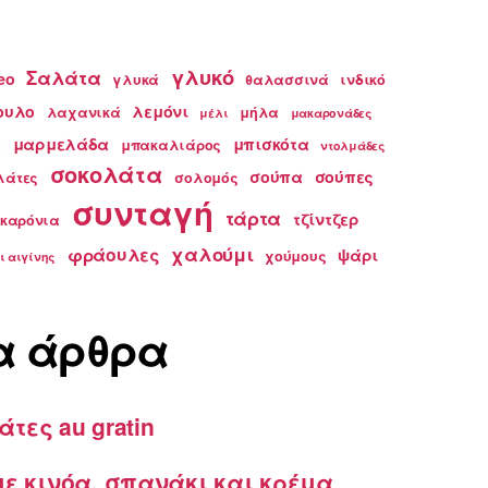
γλυκό
Σαλάτα
eo
γλυκά
θαλασσινά
ινδικό
ουλο
λεμόνι
λαχανικά
μήλα
μέλι
μακαρονάδες
α
μαρμελάδα
μπισκότα
μπακαλιάρος
ντολμάδες
σοκολάτα
σούπα
σούπες
λάτες
σολομός
συνταγή
τάρτα
τζίντζερ
ακαρόνια
χαλούμι
φράουλες
ψάρι
χούμους
ι αιγίνης
α άρθρα
άτες au gratin
ε κινόα, σπανάκι και κρέμα