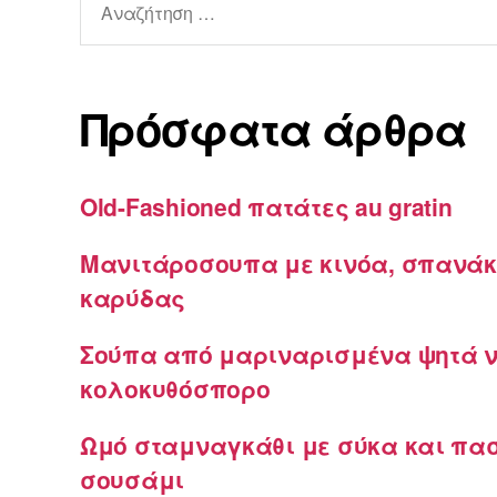
για:
Πρόσφατα άρθρα
Old-Fashioned πατάτες au gratin
Μανιτάροσουπα με κινόα, σπανάκ
καρύδας
Σούπα από μαριναρισμένα ψητά ν
κολοκυθόσπορο
Ωμό σταμναγκάθι με σύκα και πα
σουσάμι