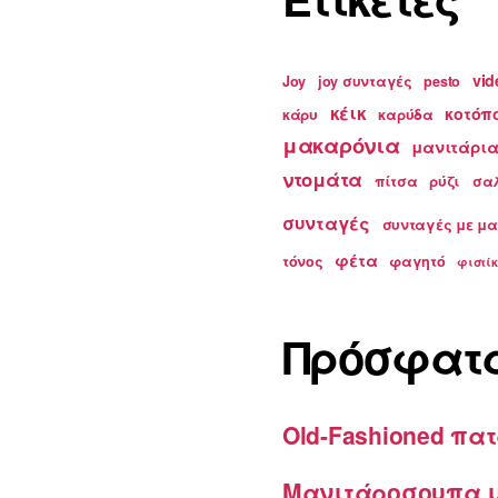
vid
Joy
joy συνταγές
pesto
κέικ
κοτόπ
κάρυ
καρύδα
μακαρόνια
μανιτάρι
ντομάτα
πίτσα
ρύζι
σα
συνταγές
συνταγές με μ
φέτα
τόνος
φαγητό
φιστίκ
Πρόσφατ
Old-Fashioned πατ
Μανιτάροσουπα μ