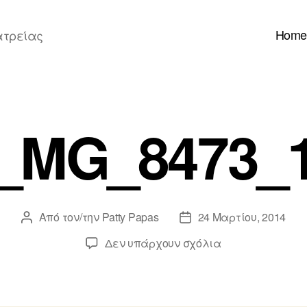
Home
ατρείας
_MG_8473_
Από τον/την
Patty Papas
24 Μαρτίου, 2014
Συντάκτης
Ημ.
άρθρου
δημοσίευσης
στο
Δεν υπάρχουν σχόλια
_MG_8473_1