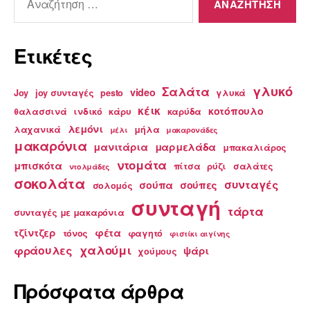
για:
Ετικέτες
γλυκό
Σαλάτα
video
Joy
joy συνταγές
pesto
γλυκά
κέικ
κοτόπουλο
θαλασσινά
ινδικό
κάρυ
καρύδα
λεμόνι
λαχανικά
μήλα
μέλι
μακαρονάδες
μακαρόνια
μανιτάρια
μαρμελάδα
μπακαλιάρος
ντομάτα
μπισκότα
πίτσα
ρύζι
σαλάτες
ντολμάδες
σοκολάτα
συνταγές
σούπα
σούπες
σολομός
συνταγή
τάρτα
συνταγές με μακαρόνια
τζίντζερ
φέτα
τόνος
φαγητό
φιστίκι αιγίνης
χαλούμι
φράουλες
ψάρι
χούμους
Πρόσφατα άρθρα