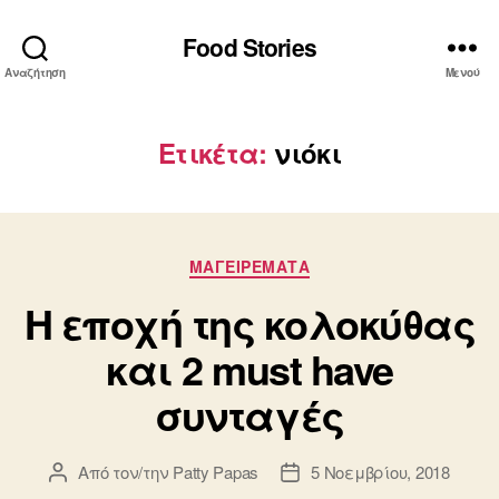
Food Stories
Αναζήτηση
Μενού
Ετικέτα:
νιόκι
Κατηγορίες
ΜΑΓΕΙΡΕΜΑΤΑ
Η εποχή της κολοκύθας
και 2 must have
συνταγές
Από τον/την
Patty Papas
5 Νοεμβρίου, 2018
Συντάκτης
Ημ.
άρθρου
δημοσίευσης