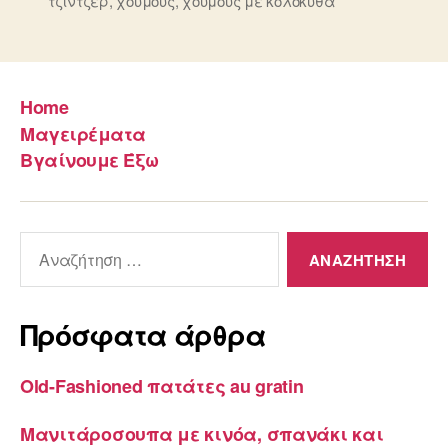
τζίντζερ
,
χούμους
,
χούμους με κολοκύθα
Home
Μαγειρέματα
Βγαίνουμε Έξω
Αναζήτηση
για:
Πρόσφατα άρθρα
Old-Fashioned πατάτες au gratin
Μανιτάροσουπα με κινόα, σπανάκι και