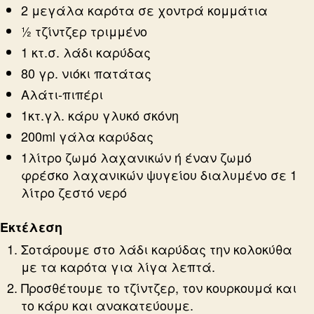
2 μεγάλα καρότα σε χοντρά κομμάτια
½ τζίντζερ τριμμένο
1 κτ.σ. λάδι καρύδας
80 γρ. νιόκι πατάτας
Αλάτι-πιπέρι
1κτ.γλ. κάρυ γλυκό σκόνη
200ml γάλα καρύδας
1λίτρο ζωμό λαχανικών ή έναν ζωμό
φρέσκο λαχανικών ψυγείου διαλυμένο σε 1
λίτρο ζεστό νερό
Εκτέλεση
Σοτάρουμε στο λάδι καρύδας την κολοκύθα
με τα καρότα για λίγα λεπτά.
Προσθέτουμε το τζίντζερ, τον κουρκουμά και
το κάρυ και ανακατεύουμε.