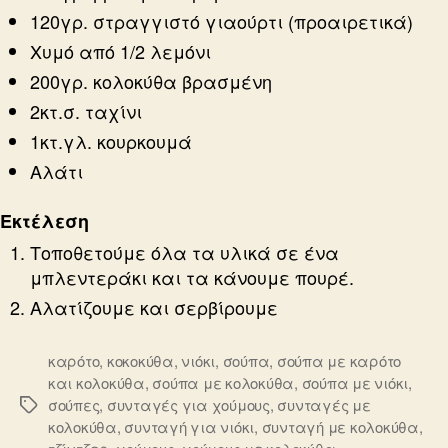
120γρ. στραγγιστό γιαούρτι (προαιρετικά)
Χυμό από 1/2 λεμόνι
200γρ. κολοκύθα βρασμένη
2κτ.σ. ταχίνι
1κτ.γλ. κουρκουμά
Αλάτι
Εκτέλεση
Τοποθετούμε όλα τα υλικά σε ένα
μπλεντεράκι και τα κάνουμε πουρέ.
Αλατίζουμε και σερβίρουμε
καρότο
,
κοκοκύθα
,
νιόκι
,
σούπα
,
σούπα με καρότο
και κολοκύθα
,
σούπα με κολοκύθα
,
σούπα με νιόκι
,
σούπες
,
συνταγές για χούμους
,
συνταγές με
Ετικέτες
κολοκύθα
,
συνταγή για νιόκι
,
συνταγή με κολοκύθα
,