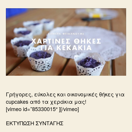
θήκες
για
cupcakes
Γρήγορες, εύκολες και οικονομικές θήκες για
cupcakes από τα χεράκια μας!
[vimeo id=”85330015″ ][/vimeo]
ΕΚΤΥΠΩΣΗ ΣΥΝΤΑΓΗΣ