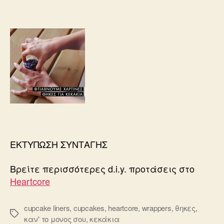
ΕΚΤΥΠΩΣΗ ΣΥΝΤΑΓΗΣ
Βρείτε περισσότερες d.i.y. προτάσεις στο
Heartcore
cupcake liners
,
cupcakes
,
heartcore
,
wrappers
,
θηκες
,
Ετικέτες
καν' το μονος σου
,
κεκάκια