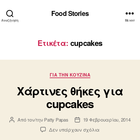
Food Stories
Αναζήτηση
Μενού
Ετικέτα:
cupcakes
Κατηγορίες
ΓΙΑ ΤΗΝ ΚΟΥΖΙΝΑ
Χάρτινες θήκες για
cupcakes
Από τον/την
Patty Papas
19 Φεβρουαρίου, 2014
Συντάκτης
Ημ.
άρθρου
δημοσίευσης
στο
Δεν υπάρχουν σχόλια
Χάρτινες