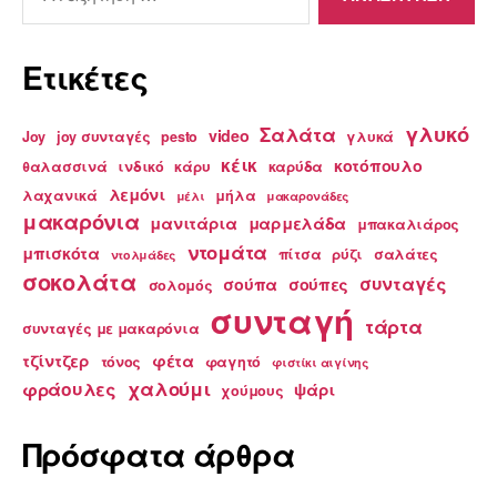
για:
Ετικέτες
γλυκό
Σαλάτα
video
Joy
joy συνταγές
pesto
γλυκά
κέικ
κοτόπουλο
θαλασσινά
ινδικό
κάρυ
καρύδα
λεμόνι
λαχανικά
μήλα
μέλι
μακαρονάδες
μακαρόνια
μανιτάρια
μαρμελάδα
μπακαλιάρος
ντομάτα
μπισκότα
πίτσα
ρύζι
σαλάτες
ντολμάδες
σοκολάτα
συνταγές
σούπα
σούπες
σολομός
συνταγή
τάρτα
συνταγές με μακαρόνια
τζίντζερ
φέτα
τόνος
φαγητό
φιστίκι αιγίνης
χαλούμι
φράουλες
ψάρι
χούμους
Πρόσφατα άρθρα