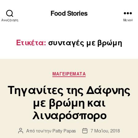
Food Stories
Αναζήτηση
Μενού
Ετικέτα:
συνταγές με βρώμη
Κατηγορίες
ΜΑΓΕΙΡΕΜΑΤΑ
Τηγανίτες της Δάφνης
με βρώμη και
λιναρόσπορο
Από τον/την
Patty Papas
7 Μαΐου, 2018
Συντάκτης
Ημ.
άρθρου
δημοσίευσης