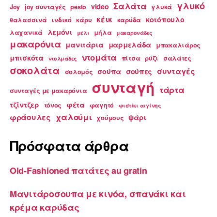
γλυκό
Σαλάτα
video
Joy
joy συνταγές
pesto
γλυκά
κέικ
κοτόπουλο
θαλασσινά
ινδικό
κάρυ
καρύδα
λεμόνι
λαχανικά
μήλα
μέλι
μακαρονάδες
μακαρόνια
μανιτάρια
μαρμελάδα
μπακαλιάρος
ντομάτα
μπισκότα
πίτσα
ρύζι
σαλάτες
ντολμάδες
σοκολάτα
συνταγές
σούπα
σούπες
σολομός
συνταγή
τάρτα
συνταγές με μακαρόνια
τζίντζερ
φέτα
τόνος
φαγητό
φιστίκι αιγίνης
χαλούμι
φράουλες
ψάρι
χούμους
Πρόσφατα άρθρα
Old-Fashioned πατάτες au gratin
Μανιτάροσουπα με κινόα, σπανάκι και
κρέμα καρύδας