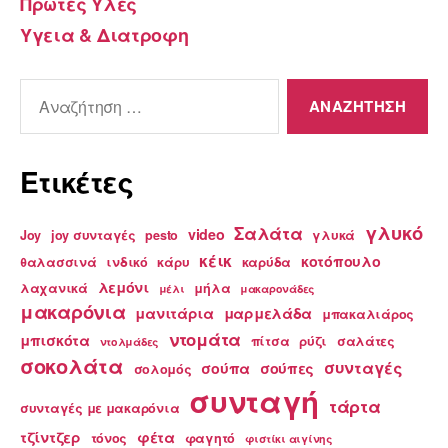
Πρωτες Υλες
Υγεια & Διατροφη
Αναζήτηση
για:
Ετικέτες
γλυκό
Σαλάτα
video
Joy
joy συνταγές
pesto
γλυκά
κέικ
κοτόπουλο
θαλασσινά
ινδικό
κάρυ
καρύδα
λεμόνι
λαχανικά
μήλα
μέλι
μακαρονάδες
μακαρόνια
μανιτάρια
μαρμελάδα
μπακαλιάρος
ντομάτα
μπισκότα
πίτσα
ρύζι
σαλάτες
ντολμάδες
σοκολάτα
συνταγές
σούπα
σούπες
σολομός
συνταγή
τάρτα
συνταγές με μακαρόνια
τζίντζερ
φέτα
τόνος
φαγητό
φιστίκι αιγίνης