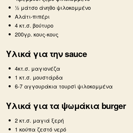
½ μάτσο άνηθο ψιλοκομμένο
Αλάτι-πιπέρι
4 κτ.σ. βούτυρο
200γρ. κους-κους
Υλικά για την sauce
4κτ.σ. μαγιονέζα
1 κτ.σ. μουστάρδα
6-7 αγγουράκια τουρσί ψιλοκομμένα
Υλικά για τα ψωμάκια burger
2 κτ.σ. μαγιά ξερή
1 κούπα ζεστό νερό