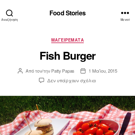
Food Stories
Αναζήτηση
Μενού
Κατηγορίες
ΜΑΓΕΙΡΕΜΑΤΑ
Fish Burger
Από τον/την
Patty Papas
1 Μαΐου, 2015
Συντάκτης
Ημ.
άρθρου
δημοσίευσης
στο
Δεν υπάρχουν σχόλια
Fish
Burger