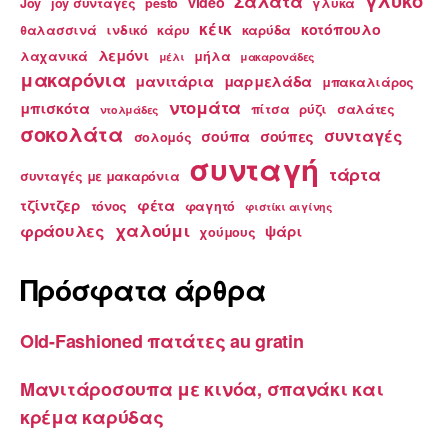
γλυκό
Σαλάτα
video
Joy
joy συνταγές
pesto
γλυκά
κέικ
κοτόπουλο
θαλασσινά
ινδικό
κάρυ
καρύδα
λεμόνι
λαχανικά
μήλα
μέλι
μακαρονάδες
μακαρόνια
μανιτάρια
μαρμελάδα
μπακαλιάρος
ντομάτα
μπισκότα
πίτσα
ρύζι
σαλάτες
ντολμάδες
σοκολάτα
συνταγές
σούπα
σούπες
σολομός
συνταγή
τάρτα
συνταγές με μακαρόνια
τζίντζερ
φέτα
τόνος
φαγητό
φιστίκι αιγίνης
χαλούμι
φράουλες
ψάρι
χούμους
Πρόσφατα άρθρα
Old-Fashioned πατάτες au gratin
Μανιτάροσουπα με κινόα, σπανάκι και
κρέμα καρύδας