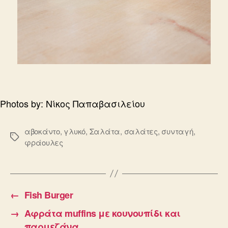
Photos by: Νίκος Παπαβασιλείου
αβοκάντο
,
γλυκό
,
Σαλάτα
,
σαλάτες
,
συνταγή
,
Ετικέτες
φράουλες
←
Fish Burger
→
Αφράτα muffins με κουνουπίδι και
παρμεζάνα