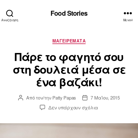
Food Stories
Αναζήτηση
Μενού
Κατηγορίες
ΜΑΓΕΙΡΕΜΑΤΑ
Πάρε το φαγητό σου
στη δουλειά μέσα σε
ένα βαζάκι!
Από τον/την
Patty Papas
7 Μαΐου, 2015
Συντάκτης
Ημ.
άρθρου
δημοσίευσης
στο
Δεν υπάρχουν σχόλια
Πάρε
το
φαγητό
σου