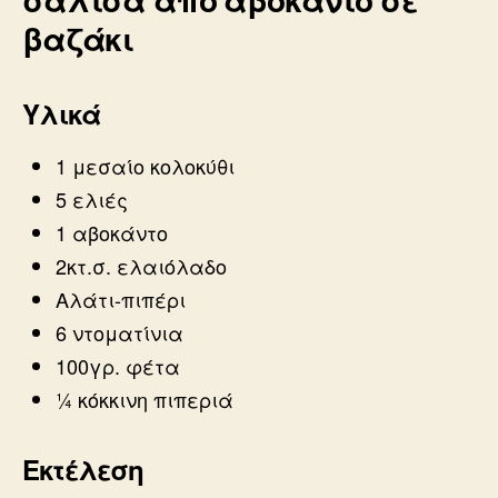
βαζάκι
Υλικά
1 μεσαίο κολοκύθι
5 ελιές
1 αβοκάντο
2κτ.σ. ελαιόλαδο
Αλάτι-πιπέρι
6 ντοματίνια
100γρ. φέτα
¼ κόκκινη πιπεριά
Εκτέλεση