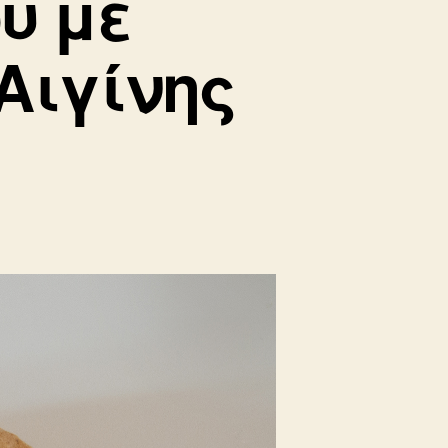
υ με
Αιγίνης