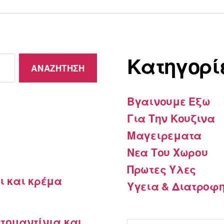
Kατηγορί
Βγαινουμε Εξω
Για Την Κουζινα
Μαγειρεματα
Νεα Του Χωρου
Πρωτες Υλες
ι και κρέμα
Υγεια & Διατροφ
τομαντίνια και