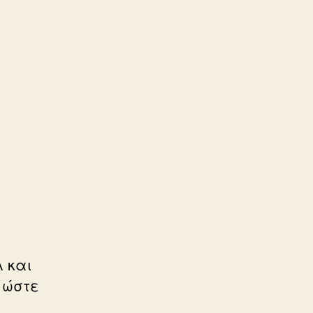
 και
 ώστε