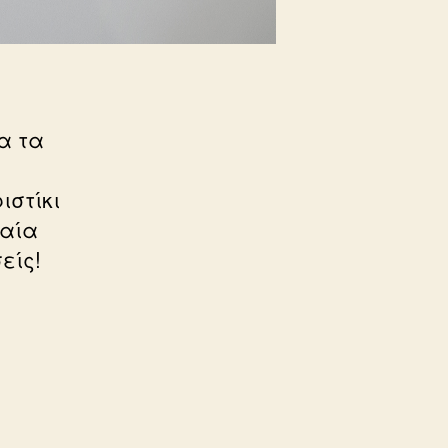
α τα
ιστίκι
ταία
είς!