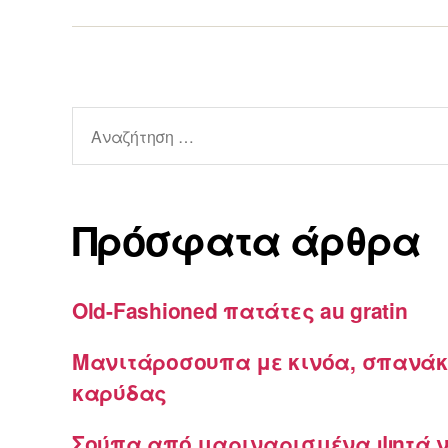
Αναζήτηση
για:
Πρόσφατα άρθρα
Old-Fashioned πατάτες au gratin
Μανιτάροσουπα με κινόα, σπανάκ
καρύδας
Σούπα από μαριναρισμένα ψητά ν