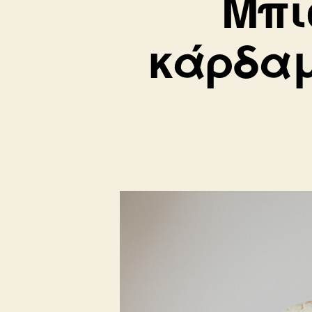
Μπι
κάρδαμ