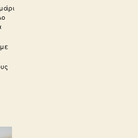
υμάρι
λο
α
 με
ους