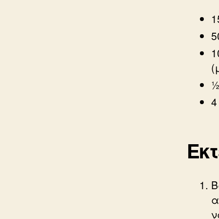
1
5
1
(
½
4
Εκ
Β
α
ν