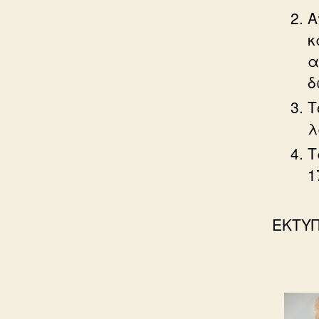
Α
κ
α
δ
Τ
λ
Τ
1
ΕΚΤΥ