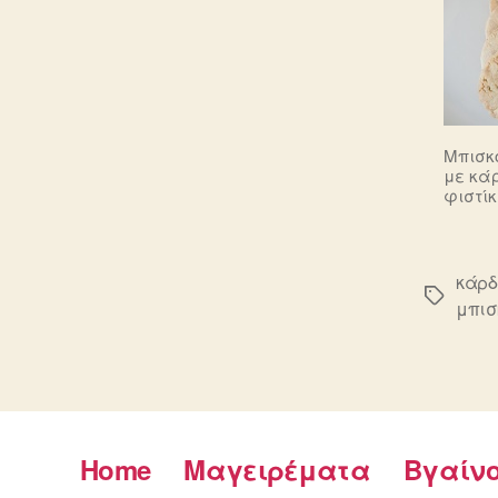
Μπισκ
με κά
φιστίκ
κάρ
Ετικέτε
μπισ
Home
Μαγειρέματα
Βγαίν