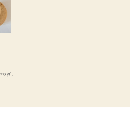
νταγή
,