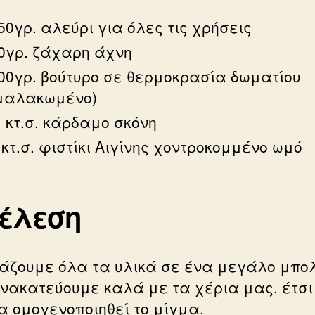
50γρ. αλεύρι για όλες τις χρήσεις
0γρ. ζάχαρη άχνη
00γρ. βούτυρο σε θερμοκρασία δωματίου
μαλακωμένο)
 κτ.σ. κάρδαμο σκόνη
 κτ.σ. φιστίκι Αιγίνης χοντροκομμένο ωμό
τέλεση
άζουμε όλα τα υλικά σε ένα μεγάλο μπολ
νακατεύουμε καλά με τα χέρια μας, έτσι
α ομογενοποιηθεί το μίγμα.