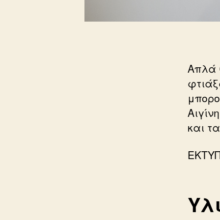
Απλά 
φτιάξ
μπορο
Αιγίν
και τ
ΕΚΤΥ
Υλ