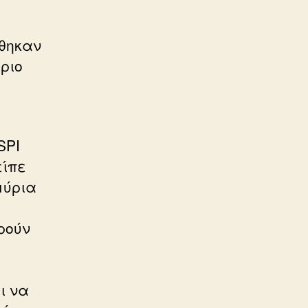
έθηκαν
ριο
SPI
είπε
μύρια
ρούν
ι να