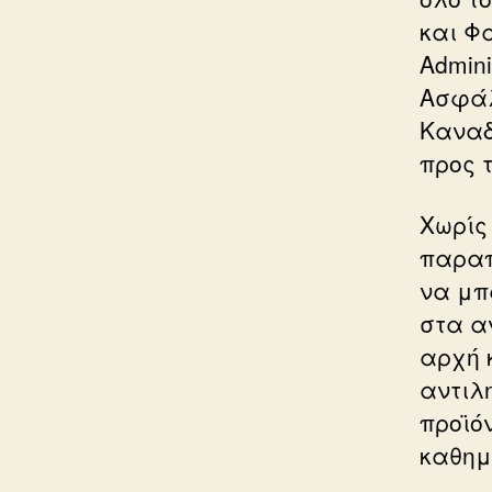
και Φ
Admini
Ασφάλ
Καναδ
προς 
Χωρίς
παραπ
να μπ
στα α
αρχή 
αντιλ
προϊό
καθημ