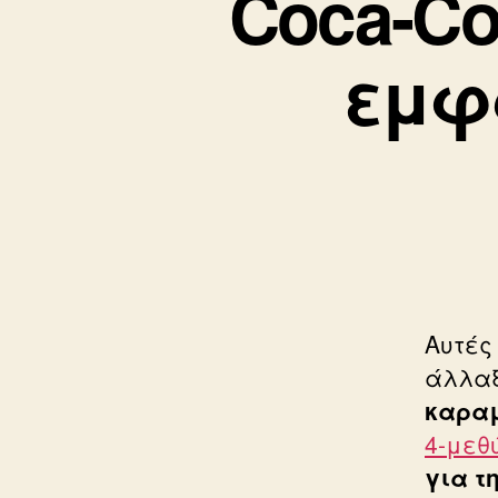
Coca-Co
εμφ
Αυτές
άλλα
καρα
4-μεθ
για τ