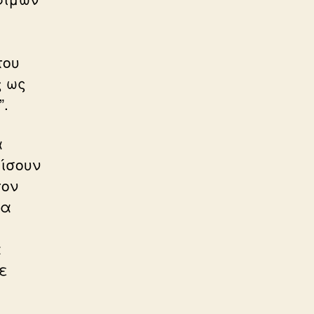
του
ς ως
”.
α
ίσουν
τον
ια
ά
ε