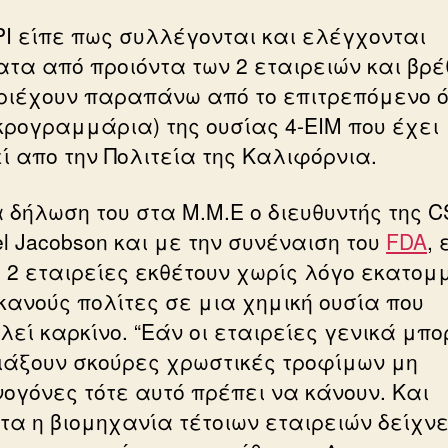
PI είπε πως συλλέγονται και ελέγχονται
ατα από προιόντα των 2 εταιρειών και βρ
ριέχουν παραπάνω από το επιτρεπόμενο ό
ικρογραμμάρια) της ουσίας 4-ΕΙΜ που έχει
εί απο την Πολιτεία της Καλιφόρνια.
α δήλωση του στα Μ.Μ.Ε o διευθυντής της C
el Jacobson και με την συνέναιση του
FDA
, 
ι 2 εταιρείες εκθέτουν χωρίς λόγο εκατομ
κανούς πολίτες σε μια χημική ουσία που
λεί καρκίνο. “Εάν οι εταιρείες γενικά μπο
ιάξουν σκούρες χρωστικές τροφίμων μη
νογόνες τότε αυτό πρέπει να κάνουν. Και
τα η βιομηχανία τέτοιων εταιρειών δείχνε