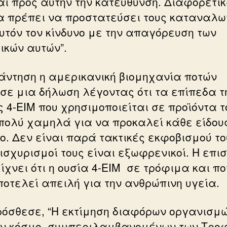
ται προς αυτήν την κατεύθυνση. Διαφορετικ
α πρέπει να προστατεύσει τους καταναλω
υτόν τον κίνδυνο με την απαγόρευση των
ικών αυτών”.
άντηση η αμερικανική βιομηχανία ποτών
σε μια δήλωση λέγοντας ότι τα επίπεδα τ
ς 4-ΕΙΜ που χρησιμοποιείται σε προϊόντα τ
 πολύ χαμηλά για να προκαλεί κάθε είδου
νο. Δεν είναι παρά τακτικές εκφοβισμού το
 ισχυρισμοί τους είναι εξωφρενικοί. Η επι
ίχνει ότι η ουσία 4-ΕΙΜ σε τρόφιμα και π
ποτελεί απειλή για την ανθρώπινη υγεία.
ρόσθεσε, “H εκτίμηση διαφόρων οργανισμ
ον κόσμο, συμπεριλαμβανομένων των Τρο