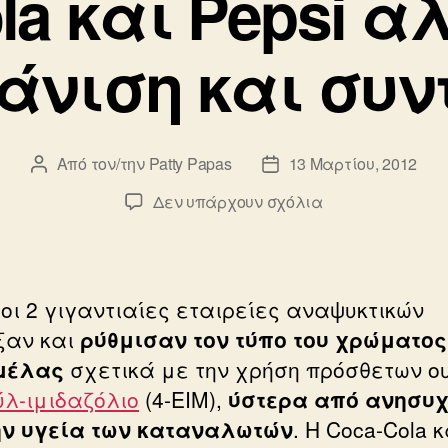
la και Pepsi 
άνιση και συν
Από τον/την
Patty Papas
13 Μαρτίου, 2012
Συντάκτης
Ημ.
άρθρου
δημοσίευσης
στο
Δεν υπάρχουν σχόλια
Coca-
Cola
και
Pepsi
 οι 2 γιγαντιαίες εταιρείες αναψυκτικών
αλλάζουν
ξαν και
ρύθμισαν τον τύπο του χρώματος
εμφάνιση
μέλας
σχετικά με την χρήση πρόσθετων ο
και
συνταγή
ύλ-ιμιδαζόλιο
(4-ΕΙΜ),
ύστερα από ανησυχ
ην υγεία των καταναλωτών
. Η Coca-Cola κ