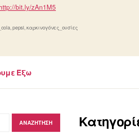
http://bit.ly/zAn1M5
_cola
,
pepsi
,
καρκινογόνες_ουσίες
ς
ουμε Έξω
Kατηγορί