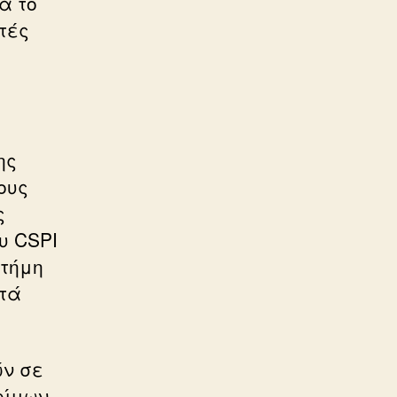
ά το
τές
ης
ους
ς
υ CSPI
στήμη
οτά
ών σε
φίμων