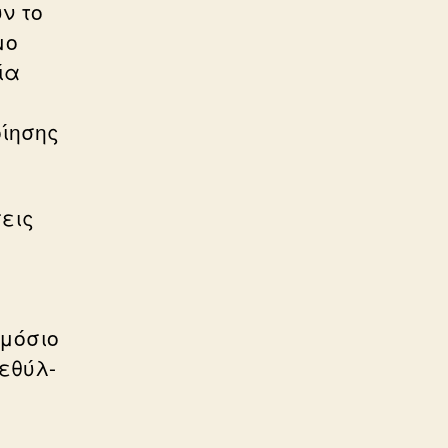
ν το
μο
ία
οίησης
σεις
ημόσιο
μεθύλ-