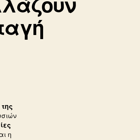
αλλάζουν
ταγή
 της
υσιών
ίες
αι η