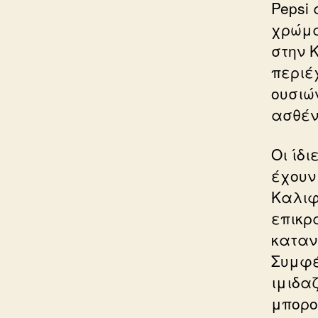
Pepsi
χρώμα
στην 
περιέ
ουσιώ
ασθέν
Οι ίδι
έχουν
Καλιφ
επικρ
καταν
Συμφέ
ιμιδαζ
μπορο