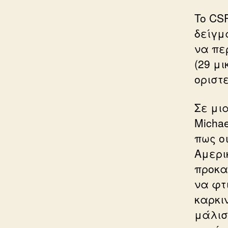
To CS
δείγμ
να πε
(29 μ
οριστ
Σε μι
Μicha
πως ο
Αμερι
προκα
να φτ
καρκι
μάλισ