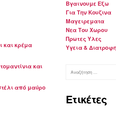
Βγαινουμε Εξω
Για Την Κουζινα
Μαγειρεματα
Νεα Του Χωρου
Πρωτες Υλες
ι και κρέμα
Υγεια & Διατροφ
τομαντίνια και
Αναζήτηση
για:
στέλι από μαύρο
Ετικέτες