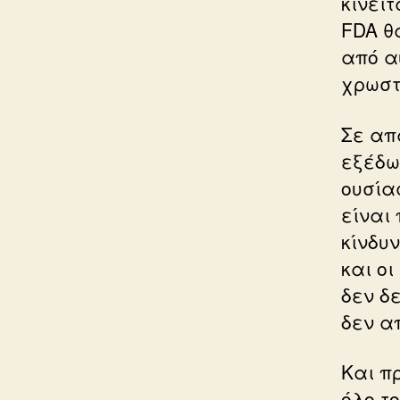
κινεί
FDA θ
από α
χρωστ
Σε απ
εξέδω
ουσία
είναι
κίνδυ
και οι
δεν δε
δεν α
Και π
όλο τ