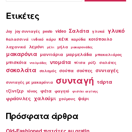
Ετικέτες
γλυκό
Σαλάτα
video
Joy
joy συνταγές
pesto
γλυκά
κέικ
κοτόπουλο
θαλασσινά
ινδικό
κάρυ
καρύδα
λεμόνι
λαχανικά
μήλα
μέλι
μακαρονάδες
μακαρόνια
μανιτάρια
μαρμελάδα
μπακαλιάρος
ντομάτα
μπισκότα
πίτσα
ρύζι
σαλάτες
ντολμάδες
σοκολάτα
συνταγές
σούπα
σούπες
σολομός
συνταγή
τάρτα
συνταγές με μακαρόνια
τζίντζερ
φέτα
τόνος
φαγητό
φιστίκι αιγίνης
χαλούμι
φράουλες
ψάρι
χούμους
Πρόσφατα άρθρα
Old-Fashioned πατάτες au gratin