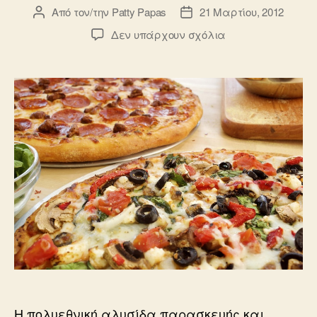
Από τον/την
Patty Papas
21 Μαρτίου, 2012
Συντάκτης
Ημ.
άρθρου
δημοσίευσης
στο
Δεν υπάρχουν σχόλια
H
Domino’s
Αυστραλίας
δημιουργεί
την
πρώτη
Social
Pizza
H πολυεθνική αλυσίδα παρασκευής και