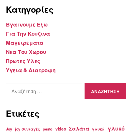
Kατηγορίες
Βγαινουμε Εξω
Για Την Κουζινα
Μαγειρεματα
Νεα Του Χωρου
Πρωτες Υλες
Υγεια & Διατροφη
Αναζήτηση
για:
Ετικέτες
γλυκό
Σαλάτα
video
Joy
joy συνταγές
pesto
γλυκά