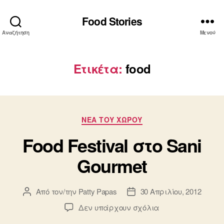
Food Stories
Αναζήτηση
Μενού
Ετικέτα:
food
Κατηγορίες
ΝΕΑ ΤΟΥ ΧΩΡΟΥ
Food Festival στο Sani
Gourmet
Από τον/την
Patty Papas
30 Απριλίου, 2012
Συντάκτης
Ημ.
άρθρου
δημοσίευσης
στο
Δεν υπάρχουν σχόλια
Food