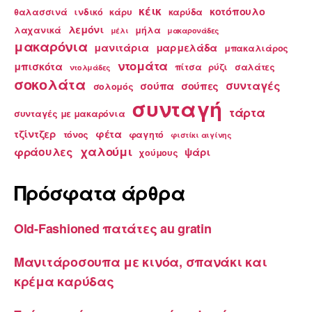
κέικ
κοτόπουλο
θαλασσινά
ινδικό
κάρυ
καρύδα
λεμόνι
λαχανικά
μήλα
μέλι
μακαρονάδες
μακαρόνια
μανιτάρια
μαρμελάδα
μπακαλιάρος
ντομάτα
μπισκότα
πίτσα
ρύζι
σαλάτες
ντολμάδες
σοκολάτα
συνταγές
σούπα
σούπες
σολομός
συνταγή
τάρτα
συνταγές με μακαρόνια
τζίντζερ
φέτα
τόνος
φαγητό
φιστίκι αιγίνης
χαλούμι
φράουλες
ψάρι
χούμους
Πρόσφατα άρθρα
Old-Fashioned πατάτες au gratin
Μανιτάροσουπα με κινόα, σπανάκι και
κρέμα καρύδας