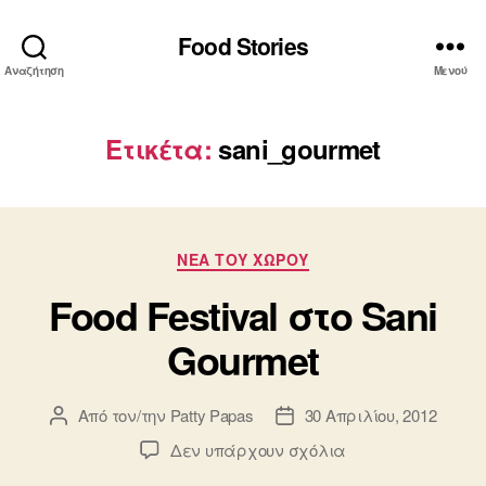
Food Stories
Αναζήτηση
Μενού
Ετικέτα:
sani_gourmet
Κατηγορίες
ΝΕΑ ΤΟΥ ΧΩΡΟΥ
Food Festival στο Sani
Gourmet
Από τον/την
Patty Papas
30 Απριλίου, 2012
Συντάκτης
Ημ.
άρθρου
δημοσίευσης
στο
Δεν υπάρχουν σχόλια
Food