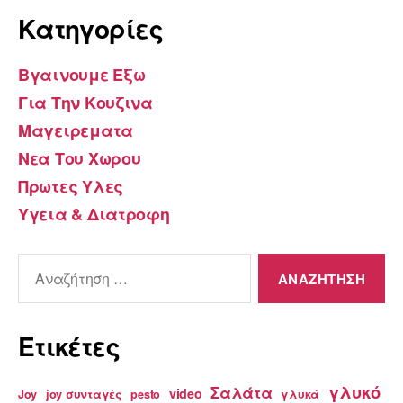
Kατηγορίες
Βγαινουμε Εξω
Για Την Κουζινα
Μαγειρεματα
Νεα Του Χωρου
Πρωτες Υλες
Υγεια & Διατροφη
Αναζήτηση
για:
Ετικέτες
γλυκό
Σαλάτα
video
Joy
joy συνταγές
pesto
γλυκά