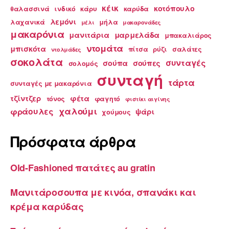
κέικ
κοτόπουλο
θαλασσινά
ινδικό
κάρυ
καρύδα
λεμόνι
λαχανικά
μήλα
μέλι
μακαρονάδες
μακαρόνια
μανιτάρια
μαρμελάδα
μπακαλιάρος
ντομάτα
μπισκότα
πίτσα
ρύζι
σαλάτες
ντολμάδες
σοκολάτα
συνταγές
σούπα
σούπες
σολομός
συνταγή
τάρτα
συνταγές με μακαρόνια
τζίντζερ
φέτα
τόνος
φαγητό
φιστίκι αιγίνης
χαλούμι
φράουλες
ψάρι
χούμους
Πρόσφατα άρθρα
Old-Fashioned πατάτες au gratin
Μανιτάροσουπα με κινόα, σπανάκι και
κρέμα καρύδας