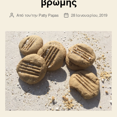
βρώμης
Από τον/την
Patty Papas
28 Ιανουαρίου, 2019
Συντάκτης
Ημ.
άρθρου
δημοσίευσης