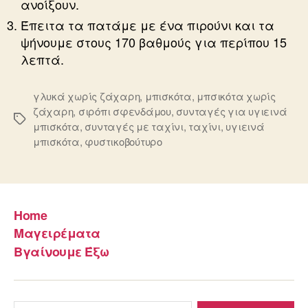
ανοίξουν.
Έπειτα τα πατάμε με ένα πιρούνι και τα
ψήνουμε στους 170 βαθμούς για περίπου 15
λεπτά.
γλυκά χωρίς ζάχαρη
,
μπισκότα
,
μπσικότα χωρίς
ζάχαρη
,
σιρόπι σφενδάμου
,
συνταγές για υγιεινά
Ετικέτες
μπισκότα
,
συνταγές με ταχίνι
,
ταχίνι
,
υγιεινά
μπισκότα
,
φυστικοβούτυρο
Home
Μαγειρέματα
Βγαίνουμε Έξω