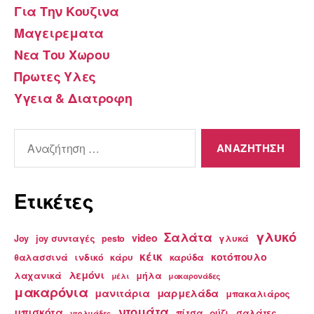
Για Την Κουζινα
Μαγειρεματα
Νεα Του Χωρου
Πρωτες Υλες
Υγεια & Διατροφη
Αναζήτηση
για:
Ετικέτες
γλυκό
Σαλάτα
video
Joy
joy συνταγές
pesto
γλυκά
κέικ
κοτόπουλο
θαλασσινά
ινδικό
κάρυ
καρύδα
λεμόνι
λαχανικά
μήλα
μέλι
μακαρονάδες
μακαρόνια
μανιτάρια
μαρμελάδα
μπακαλιάρος
ντομάτα
μπισκότα
πίτσα
ρύζι
σαλάτες
ντολμάδες