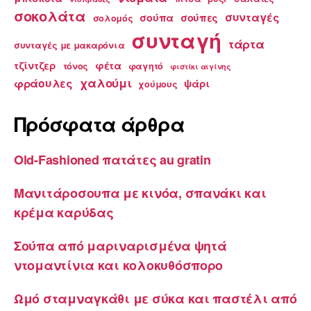
σοκολάτα
συνταγές
σούπα
σούπες
σολομός
συνταγή
τάρτα
συνταγές με μακαρόνια
τζίντζερ
φέτα
τόνος
φαγητό
φιστίκι αιγίνης
χαλούμι
φράουλες
ψάρι
χούμους
Πρόσφατα άρθρα
Old-Fashioned πατάτες au gratin
Μανιτάροσουπα με κινόα, σπανάκι και
κρέμα καρύδας
Σούπα από μαριναρισμένα ψητά
ντομαντίνια και κολοκυθόσπορο
Ωμό σταμναγκάθι με σύκα και παστέλι από