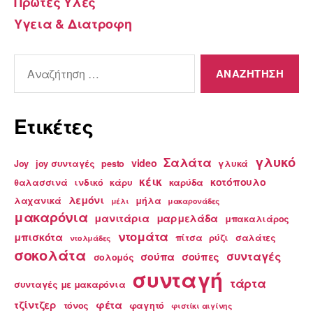
Πρωτες Υλες
Υγεια & Διατροφη
Αναζήτηση
για:
Ετικέτες
γλυκό
Σαλάτα
video
Joy
joy συνταγές
pesto
γλυκά
κέικ
κοτόπουλο
θαλασσινά
ινδικό
κάρυ
καρύδα
λεμόνι
λαχανικά
μήλα
μέλι
μακαρονάδες
μακαρόνια
μανιτάρια
μαρμελάδα
μπακαλιάρος
ντομάτα
μπισκότα
πίτσα
ρύζι
σαλάτες
ντολμάδες
σοκολάτα
συνταγές
σούπα
σούπες
σολομός
συνταγή
τάρτα
συνταγές με μακαρόνια
τζίντζερ
φέτα
τόνος
φαγητό
φιστίκι αιγίνης