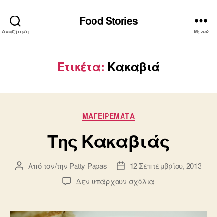
Food Stories
Αναζήτηση
Μενού
Ετικέτα:
Κακαβιά
Κατηγορίες
ΜΑΓΕΙΡΕΜΑΤΑ
Της Κακαβιάς
Από τον/την
Patty Papas
12 Σεπτεμβρίου, 2013
Συντάκτης
Ημ.
άρθρου
δημοσίευσης
στο
Δεν υπάρχουν σχόλια
Της
Κακαβιάς