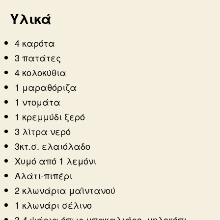
Υλικά
4 καρότα
3 πατάτες
4 κολοκύθια
1 μαραθόριζα
1 ντομάτα
1 κρεμμύδι ξερό
3 λίτρα νερό
3κτ.σ. ελαιόλαδο
Χυμό από 1 λεμόνι
Αλάτι-πιπέρι
2 κλωνάρια μαϊντανού
1 κλωνάρι σέλινο
3-4 ψάρια όπως μπακαλιάρο, μηλοκόπι,