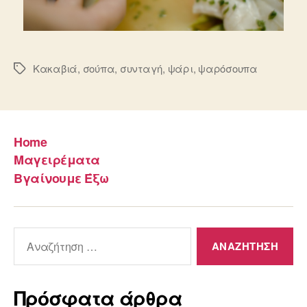
Κακαβιά
,
σούπα
,
συνταγή
,
ψάρι
,
ψαρόσουπα
Ετικέτες
Home
Μαγειρέματα
Βγαίνουμε Έξω
Αναζήτηση
για:
Πρόσφατα άρθρα