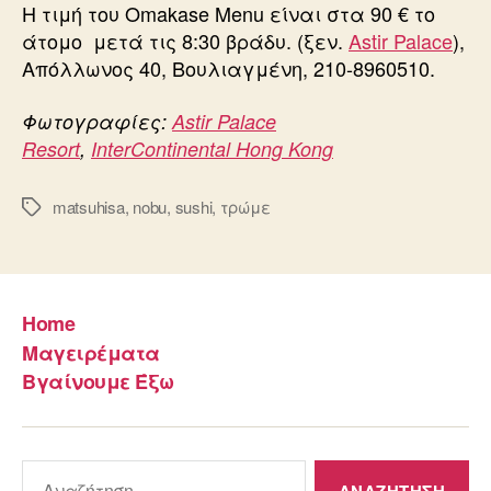
Η τιμή του Omakase Menu είναι στα 90 € το
άτομο μετά τις 8:30 βράδυ. (ξεν.
Astir Palace
),
Απόλλωνος 40, Βουλιαγμένη, 210-8960510.
Φωτογραφίες:
Astir Palace
Resort
,
InterContinental Hong Kong
matsuhisa
,
nobu
,
sushi
,
τρώμε
Ετικέτες
Home
Μαγειρέματα
Βγαίνουμε Έξω
Αναζήτηση