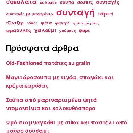
σοκολάτα
συνταγές
σούπα
σούπες
σολομός
συνταγή
τάρτα
συνταγές με μακαρόνια
τζίντζερ
φέτα
τόνος
φαγητό
φιστίκι αιγίνης
χαλούμι
φράουλες
ψάρι
χούμους
Πρόσφατα άρθρα
Old-Fashioned πατάτες au gratin
Μανιτάροσουπα με κινόα, σπανάκι και
κρέμα καρύδας
Σούπα από μαριναρισμένα ψητά
ντομαντίνια και κολοκυθόσπορο
Ωμό σταμναγκάθι με σύκα και παστέλι από
μαύρο σουσάμι