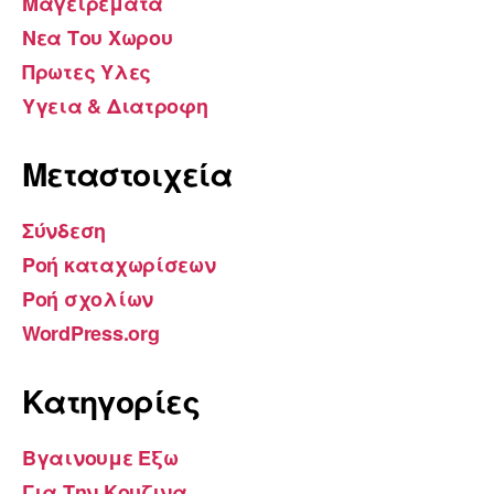
Μαγειρεματα
Νεα Του Χωρου
Πρωτες Υλες
Υγεια & Διατροφη
Μεταστοιχεία
Σύνδεση
Ροή καταχωρίσεων
Ροή σχολίων
WordPress.org
Kατηγορίες
Βγαινουμε Εξω
Για Την Κουζινα