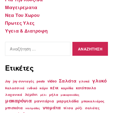
Μαγειρεματα
Νεα Του Χωρου
Πρωτες Υλες
Υγεια & Διατροφη
Αναζήτηση
για:
Ετικέτες
γλυκό
Σαλάτα
video
Joy
joy συνταγές
pesto
γλυκά
κέικ
κοτόπουλο
θαλασσινά
ινδικό
κάρυ
καρύδα
λεμόνι
λαχανικά
μήλα
μέλι
μακαρονάδες
μακαρόνια
μανιτάρια
μαρμελάδα
μπακαλιάρος
ντομάτα
μπισκότα
πίτσα
ρύζι
σαλάτες
ντολμάδες