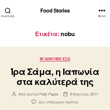
Food Stories
Αναζήτηση
Μενού
Ετικέτα:
nobu
Κατηγορίες
ΒΓΑΙΝΟΥΜΕ ΕΞΩ
Ίρα Σάμα, η Ιαπωνία
στα καλύτερά της
Από τον/την
Patty Papas
9 Απριλίου, 2011
Συντάκτης
Ημ.
άρθρου
δημοσίευσης
στο
Δεν υπάρχουν σχόλια
Ίρα