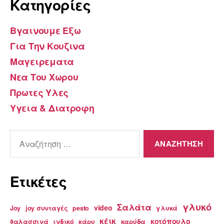
Kατηγορίες
Βγαινουμε Εξω
Για Την Κουζινα
Μαγειρεματα
Νεα Του Χωρου
Πρωτες Υλες
Υγεια & Διατροφη
Αναζήτηση
για:
Ετικέτες
γλυκό
Σαλάτα
video
Joy
joy συνταγές
pesto
γλυκά
κέικ
κοτόπουλο
θαλασσινά
ινδικό
κάρυ
καρύδα