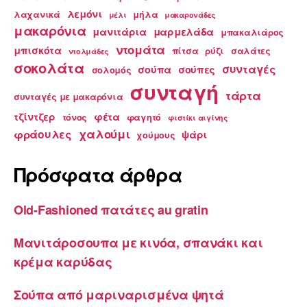
λεμόνι
λαχανικά
μήλα
μέλι
μακαρονάδες
μακαρόνια
μανιτάρια
μαρμελάδα
μπακαλιάρος
ντομάτα
μπισκότα
πίτσα
ρύζι
σαλάτες
ντολμάδες
σοκολάτα
συνταγές
σούπα
σούπες
σολομός
συνταγή
τάρτα
συνταγές με μακαρόνια
τζίντζερ
φέτα
τόνος
φαγητό
φιστίκι αιγίνης
χαλούμι
φράουλες
ψάρι
χούμους
Πρόσφατα άρθρα
Old-Fashioned πατάτες au gratin
Μανιτάροσουπα με κινόα, σπανάκι και
κρέμα καρύδας
Σούπα από μαριναρισμένα ψητά