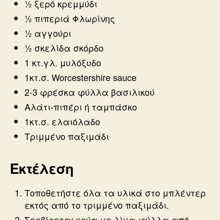
½ ξερό κρεμμύδι
½ πιπεριά Φλωρίνης
½ αγγούρι
½ σκελίδα σκόρδο
1 κτ.γλ. μυλόξυδο
1κτ.σ. Worcestershire sauce
2-3 φρέσκα φύλλα βασιλικού
Αλάτι-πιπέρι ή ταμπάσκο
1κτ.σ. ελαιόλαδο
Τριμμένο παξιμάδι
Εκτέλεση
Τοποθετήστε όλα τα υλικά στο μπλέντερ
εκτός από το τριμμένο παξιμάδι.
Σερβίρεται κρύα με λίγα φύλλα από