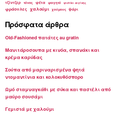
τζίντζερ
φέτα
τόνος
φαγητό
φιστίκι αιγίνης
χαλούμι
φράουλες
ψάρι
χούμους
Πρόσφατα άρθρα
Old-Fashioned πατάτες au gratin
Μανιτάροσουπα με κινόα, σπανάκι και
κρέμα καρύδας
Σούπα από μαριναρισμένα ψητά
ντομαντίνια και κολοκυθόσπορο
Ωμό σταμναγκάθι με σύκα και παστέλι από
μαύρο σουσάμι
Γεμιστά με χαλούμι