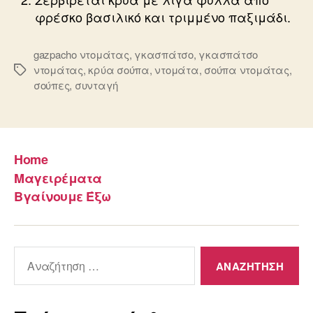
φρέσκο βασιλικό και τριμμένο παξιμάδι.
gazpacho ντομάτας
,
γκασπάτσο
,
γκασπάτσο
ντομάτας
,
κρύα σούπα
,
ντομάτα
,
σούπα ντομάτας
,
Ετικέτες
σούπες
,
συνταγή
Home
Μαγειρέματα
Βγαίνουμε Έξω
Αναζήτηση
για: