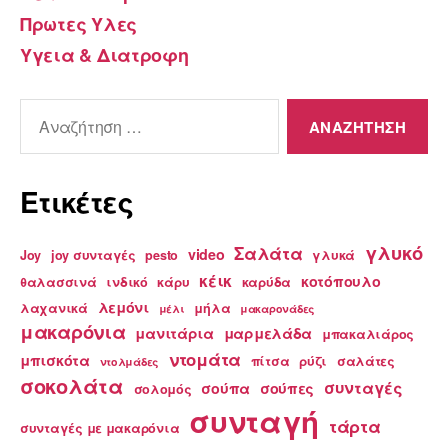
Πρωτες Υλες
Υγεια & Διατροφη
Αναζήτηση
για:
Ετικέτες
γλυκό
Σαλάτα
video
Joy
joy συνταγές
pesto
γλυκά
κέικ
κοτόπουλο
θαλασσινά
ινδικό
κάρυ
καρύδα
λεμόνι
λαχανικά
μήλα
μέλι
μακαρονάδες
μακαρόνια
μανιτάρια
μαρμελάδα
μπακαλιάρος
ντομάτα
μπισκότα
πίτσα
ρύζι
σαλάτες
ντολμάδες
σοκολάτα
συνταγές
σούπα
σούπες
σολομός
συνταγή
τάρτα
συνταγές με μακαρόνια