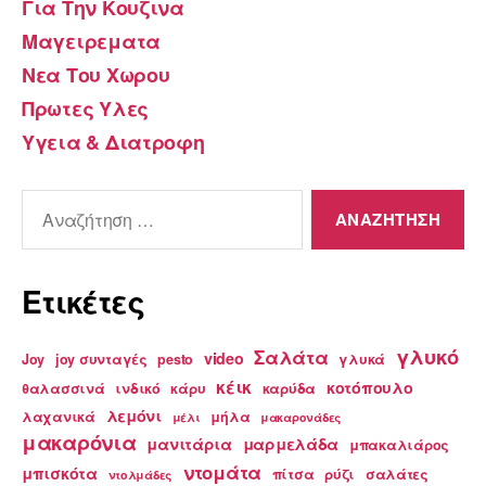
Για Την Κουζινα
Μαγειρεματα
Νεα Του Χωρου
Πρωτες Υλες
Υγεια & Διατροφη
Αναζήτηση
για:
Ετικέτες
γλυκό
Σαλάτα
video
Joy
joy συνταγές
pesto
γλυκά
κέικ
κοτόπουλο
θαλασσινά
ινδικό
κάρυ
καρύδα
λεμόνι
λαχανικά
μήλα
μέλι
μακαρονάδες
μακαρόνια
μανιτάρια
μαρμελάδα
μπακαλιάρος
ντομάτα
μπισκότα
πίτσα
ρύζι
σαλάτες
ντολμάδες