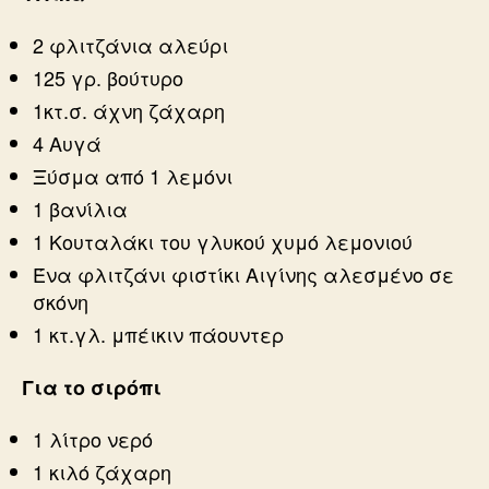
2 φλιτζάνια αλεύρι
125 γρ. βούτυρο
1κτ.σ. άχνη ζάχαρη
4 Αυγά
Ξύσμα από 1 λεμόνι
1 βανίλια
1 Κουταλάκι του γλυκού χυμό λεμονιού
Ένα φλιτζάνι φιστίκι Αιγίνης αλεσμένο σε
σκόνη
1 κτ.γλ. μπέικιν πάουντερ
Για το σιρόπι
1 λίτρο νερό
1 κιλό ζάχαρη