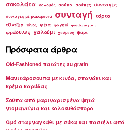
σοκολάτα
συνταγές
σούπα
σούπες
σολομός
συνταγή
τάρτα
συνταγές με μακαρόνια
τζίντζερ
φέτα
τόνος
φαγητό
φιστίκι αιγίνης
χαλούμι
φράουλες
ψάρι
χούμους
Πρόσφατα άρθρα
Old-Fashioned πατάτες au gratin
Μανιτάροσουπα με κινόα, σπανάκι και
κρέμα καρύδας
Σούπα από μαριναρισμένα ψητά
ντομαντίνια και κολοκυθόσπορο
Ωμό σταμναγκάθι με σύκα και παστέλι από