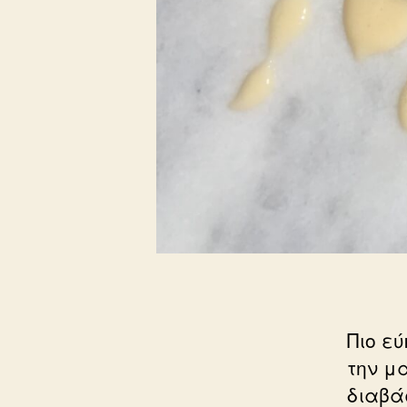
Πιο εύ
την μα
διαβά