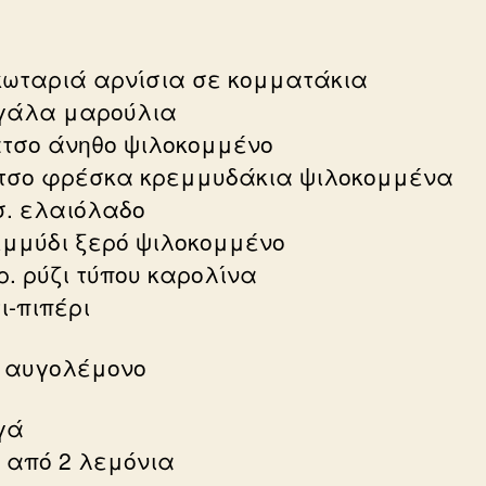
ά
υκωταριά αρνίσια σε κομματάκια
εγάλα μαρούλια
άτσο άνηθο ψιλοκομμένο
άτσο φρέσκα κρεμμυδάκια ψιλοκομμένα
.σ. ελαιόλαδο
ρεμμύδι ξερό ψιλοκομμένο
ρ. ρύζι τύπου καρολίνα
ι-πιπέρι
ο αυγολέμονο
γά
ό από 2 λεμόνια