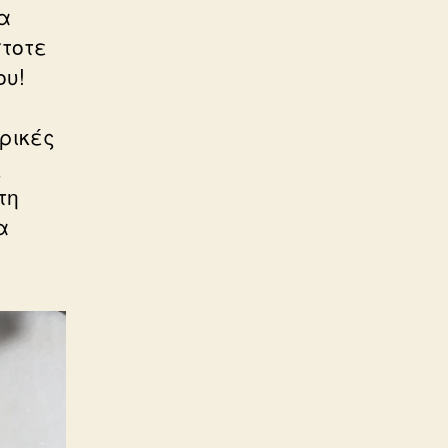
α
στοτε
ου!
ρικές
ς
τη
α