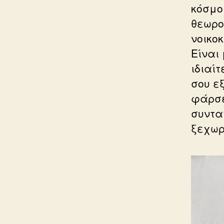
κόσμο
θεωρο
νοικο
Είναι
ιδιαί
σου ε
φάρσε
συνταγ
ξεχωρ