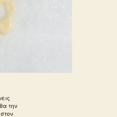
νεις
 θα την
 στον