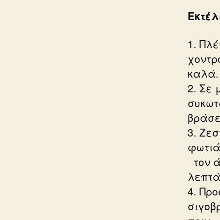
Εκτέλ
1. Πλ
χοντρ
καλά.
2. Σε
συκωτ
βράσε
3. Ζε
φωτιά
τον ά
λεπτά
4. Πρ
σιγοβ