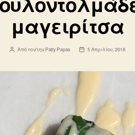
ουλοντολμάδε
μαγειρίτσα
Από τον/την
Patty Papas
5 Απριλίου, 2018
Συντάκτης
Ημ.
άρθρου
δημοσίευσης