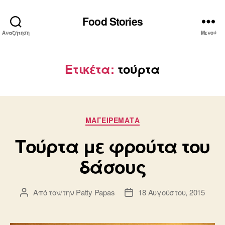
Food Stories
Αναζήτηση
Μενού
Ετικέτα:
τούρτα
Κατηγορίες
ΜΑΓΕΙΡΕΜΑΤΑ
Τούρτα με φρούτα του
δάσους
Από τον/την
Patty Papas
18 Αυγούστου, 2015
Συντάκτης
Ημ.
άρθρου
δημοσίευσης