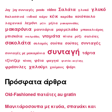
γλυκό
Σαλάτα
video
Joy
joy συνταγές
pesto
γλυκά
κέικ
κοτόπουλο
θαλασσινά
ινδικό
κάρυ
καρύδα
λεμόνι
λαχανικά
μήλα
μέλι
μακαρονάδες
μακαρόνια
μανιτάρια
μαρμελάδα
μπακαλιάρος
ντομάτα
μπισκότα
πίτσα
ρύζι
σαλάτες
ντολμάδες
σοκολάτα
συνταγές
σούπα
σούπες
σολομός
συνταγή
τάρτα
συνταγές με μακαρόνια
τζίντζερ
φέτα
τόνος
φαγητό
φιστίκι αιγίνης
χαλούμι
φράουλες
ψάρι
χούμους
Πρόσφατα άρθρα
Old-Fashioned πατάτες au gratin
Μανιτάροσουπα με κινόα, σπανάκι και