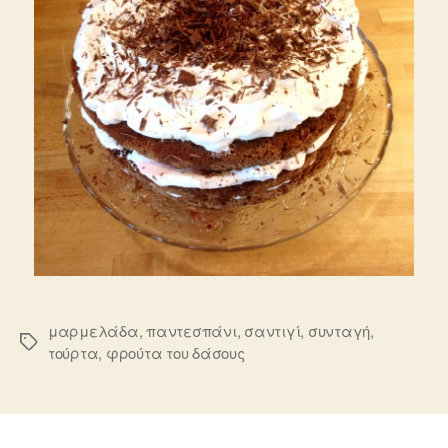
μαρμελάδα
,
παντεσπάνι
,
σαντιγί
,
συνταγή
,
Ετικέτες
τούρτα
,
φρούτα του δάσους