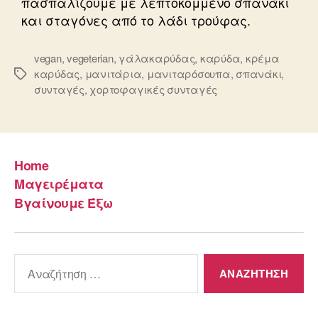
πασπαλίζουμε με λεπτοκομμένο σπανάκι
και σταγόνες από το λάδι τρούφας.
vegan
,
vegeterian
,
γάλακαρύδας
,
καρύδα
,
κρέμα
καρύδας
,
μανιτάρια
,
μανιταρόσουπα
,
σπανάκι
,
Ετικέτες
συνταγές
,
χορτοφαγικές συνταγές
Home
Μαγειρέματα
Βγαίνουμε Έξω
Αναζήτηση
για: