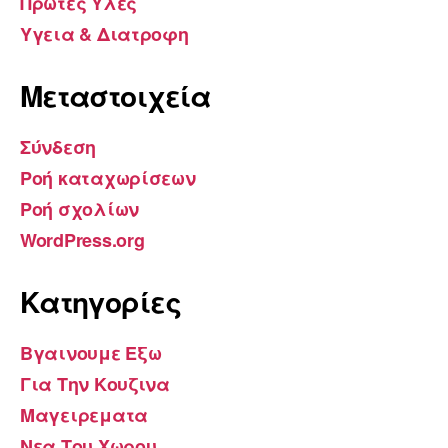
Πρωτες Υλες
Υγεια & Διατροφη
Μεταστοιχεία
Σύνδεση
Ροή καταχωρίσεων
Ροή σχολίων
WordPress.org
Kατηγορίες
Βγαινουμε Εξω
Για Την Κουζινα
Μαγειρεματα
Νεα Του Χωρου