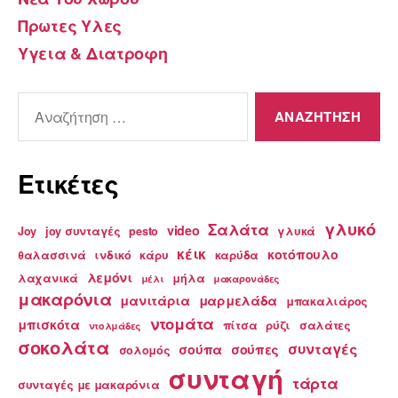
Πρωτες Υλες
Υγεια & Διατροφη
Αναζήτηση
για:
Ετικέτες
γλυκό
Σαλάτα
video
Joy
joy συνταγές
pesto
γλυκά
κέικ
κοτόπουλο
θαλασσινά
ινδικό
κάρυ
καρύδα
λεμόνι
λαχανικά
μήλα
μέλι
μακαρονάδες
μακαρόνια
μανιτάρια
μαρμελάδα
μπακαλιάρος
ντομάτα
μπισκότα
πίτσα
ρύζι
σαλάτες
ντολμάδες
σοκολάτα
συνταγές
σούπα
σούπες
σολομός
συνταγή
τάρτα
συνταγές με μακαρόνια