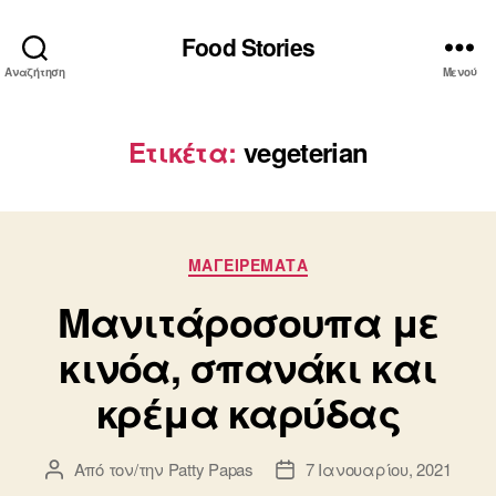
Food Stories
Αναζήτηση
Μενού
Ετικέτα:
vegeterian
Κατηγορίες
ΜΑΓΕΙΡΕΜΑΤΑ
Μανιτάροσουπα με
κινόα, σπανάκι και
κρέμα καρύδας
Από τον/την
Patty Papas
7 Ιανουαρίου, 2021
Συντάκτης
Ημ.
άρθρου
δημοσίευσης