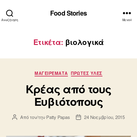
Food Stories
Αναζήτηση
Μενού
Ετικέτα:
βιολογικά
Κατηγορίες
ΜΑΓΕΙΡΕΜΑΤΑ
ΠΡΩΤΕΣ ΥΛΕΣ
Κρέας από τους
Ευβιότοπους
Από τον/την
Patty Papas
24 Νοεμβρίου, 2015
Συντάκτης
Ημ.
άρθρου
δημοσίευσης