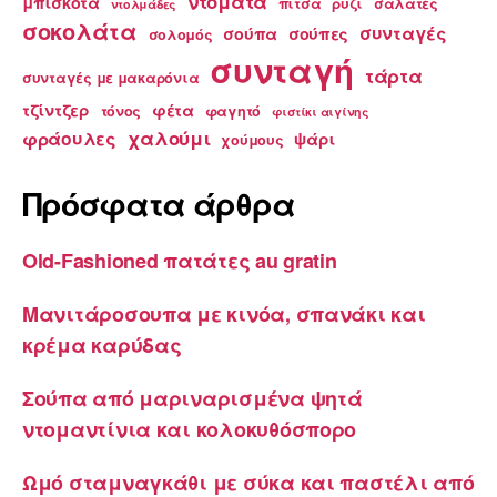
ντομάτα
μπισκότα
πίτσα
ρύζι
σαλάτες
ντολμάδες
σοκολάτα
συνταγές
σούπα
σούπες
σολομός
συνταγή
τάρτα
συνταγές με μακαρόνια
τζίντζερ
φέτα
τόνος
φαγητό
φιστίκι αιγίνης
χαλούμι
φράουλες
ψάρι
χούμους
Πρόσφατα άρθρα
Old-Fashioned πατάτες au gratin
Μανιτάροσουπα με κινόα, σπανάκι και
κρέμα καρύδας
Σούπα από μαριναρισμένα ψητά
ντομαντίνια και κολοκυθόσπορο
Ωμό σταμναγκάθι με σύκα και παστέλι από