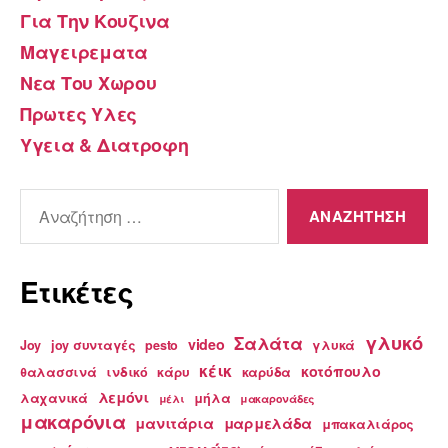
Για Την Κουζινα
Μαγειρεματα
Νεα Του Χωρου
Πρωτες Υλες
Υγεια & Διατροφη
Αναζήτηση
για:
Ετικέτες
γλυκό
Σαλάτα
video
Joy
joy συνταγές
pesto
γλυκά
κέικ
κοτόπουλο
θαλασσινά
ινδικό
κάρυ
καρύδα
λεμόνι
λαχανικά
μήλα
μέλι
μακαρονάδες
μακαρόνια
μανιτάρια
μαρμελάδα
μπακαλιάρος