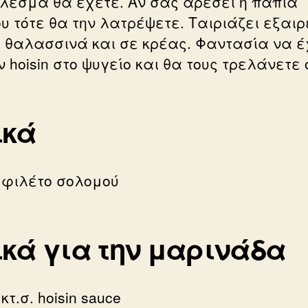
λεσμα θα έχετε. Αν σας αρέσει η πάπια
ου τότε θα την λατρέψετε. Ταιριάζει εξαιρ
ε θαλασσινά και σε κρέας. Φαντασία να έ
ν hoisin στο ψυγείο και θα τους τρελάνετε 
ικά
 φιλέτο σολομού
κά για την μαρινάδα
 κτ.σ. hoisin sauce