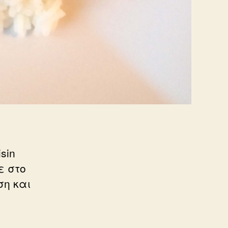
sin
ε στο
ση και