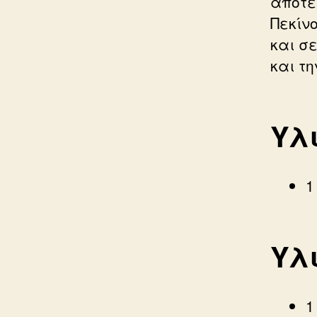
αποτέ
Πεκίν
και σ
και τη
Υλ
1
Υλι
1