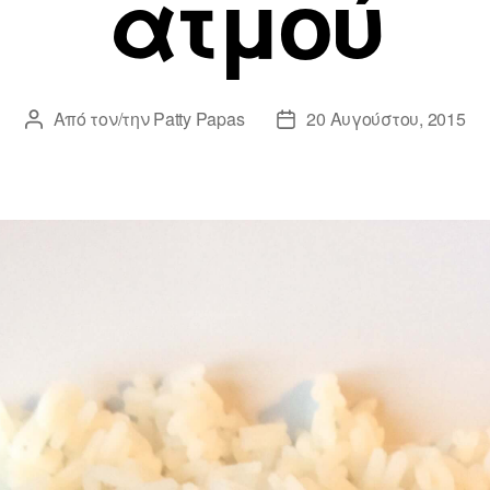
ατμού
Από τον/την
Patty Papas
20 Αυγούστου, 2015
Συντάκτης
Ημ.
άρθρου
δημοσίευσης