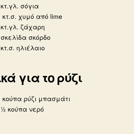
 κτ.γλ. σόγια
 κτ.σ. χυμό από lime
 κτ.γλ. ζάχαρη
 σκελίδα σκόρδο
 κτ.σ. ηλιέλαιο
κά για το ρύζι
 κούπα ρύζι μπασμάτι
 ½ κούπα νερό