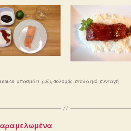
n sauce
,
μπασμάτι
,
ρύζι
,
σολομός
,
στον ατμό
,
συνταγή
ς
, καραμελωμένα