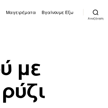
Μαγειρέματα
Βγαίνουμε Έξω
Αναζήτηση
ύ με
 ρύζι