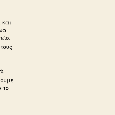
 και
 να
είο.
στους
ά.
ρουμε
 το