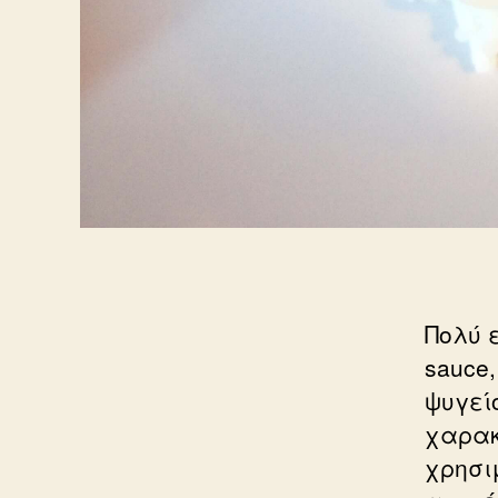
Πολύ ε
sauce,
ψυγείο
χαρακ
χρησι