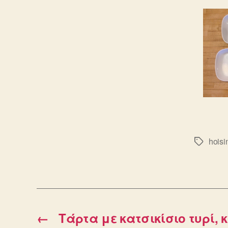
hoisi
Ετικέτε
←
Τάρτα με κατσικίσιο τυρί