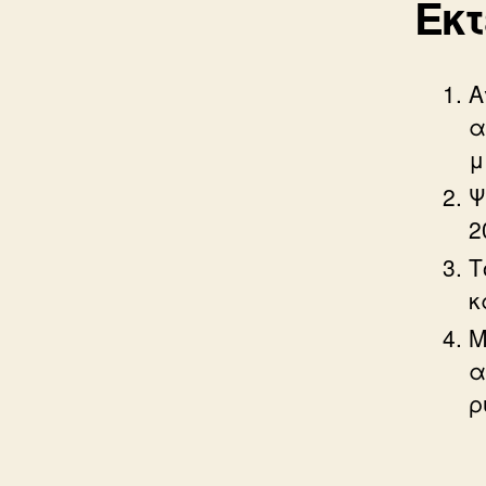
Εκ
Α
α
μ
Ψ
2
Τ
κ
Μ
α
ρ