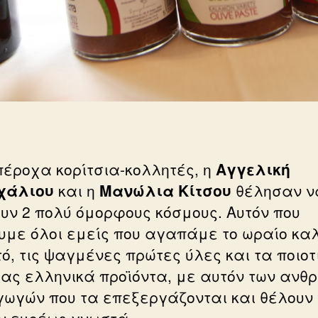
πέροχα κορίτσια-κολλητές, η
Αγγελική
χάλιου
και η
Μανώλια Κίτσου
θέλησαν ν
υν 2 πολύ όμορφους κόσμους. Αυτόν που
υμε όλοι εμείς που αγαπάμε το ωραίο κα
ό, τις ψαγμένες πρώτες ύλες και τα ποιοτ
μας ελληνικά προϊόντα, με αυτόν των ανθ
ωγών που τα επεξεργάζονται και θέλουν 
ν ευρέως γνωστά.