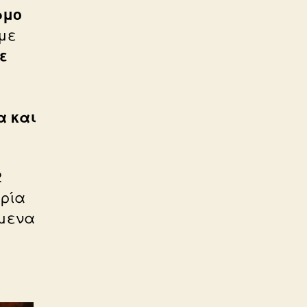
ρμο
με
ε
α και
2
ιρία
όμενα