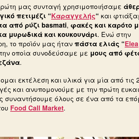
πρώτη μας συνταγή χρησιμοποιήσαμε
άθε
γικό πετιμέζι “
Καραγγελής
“
και φτιάξα
α από ρύζι basmati
,
φακές και καρότο μ
α μυρωδικά και κουκουνάρι
. Ενώ στην
ρη, το προϊόν μας ήταν
πάστα ελιάς “
Elea
την οποία συνοδεύσαμε με
μους από φέτ
εζάνα
.
ομαι εκτέλεση και υλικά για μία από τις 
γές και ανυπομονούμε με την πρώτη ευκα
ς συναντήσουμε όλους σε ένα από τα επ
του
Food Call Market
.