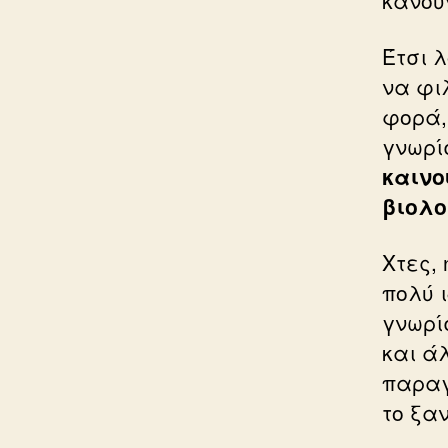
Έτσι 
να φι
φορά,
γνωρί
καινο
βιολο
Χτες,
πολύ 
γνωρί
και ά
παραγ
το ξα