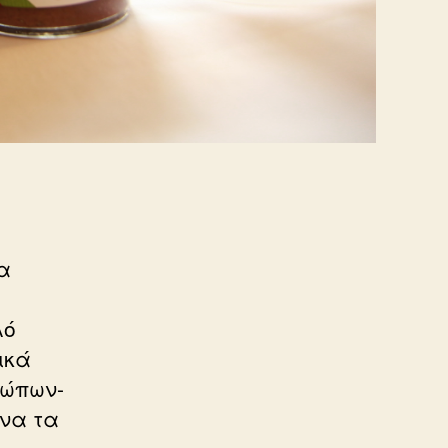
α
λό
ικά
ρώπων-
να τα