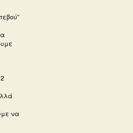
τεβού”
να
ουμε
 2
αλλά
ύμε να