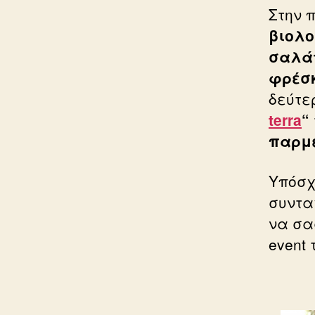
Στην 
βιολο
σαλάτ
φρέσκ
δεύτε
terra
“
παρμ
Υπόσχ
συντα
να σα
event 