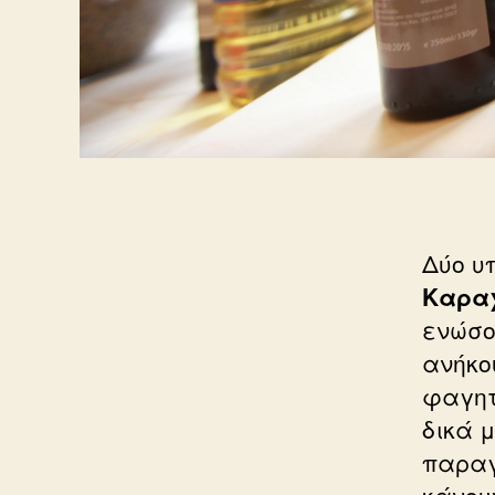
Δύο υ
Καρα
ενώσο
ανήκο
φαγητ
δικά 
παραγ
κάνου