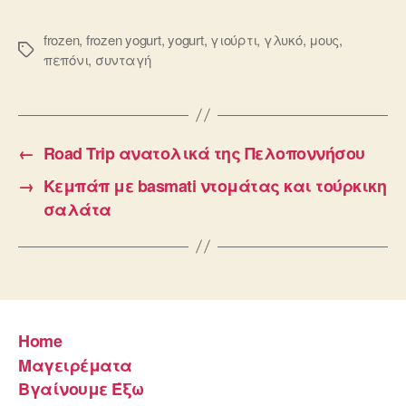
frozen
,
frozen yogurt
,
yogurt
,
γιούρτι
,
γλυκό
,
μους
,
Ετικέτες
πεπόνι
,
συνταγή
←
Road Trip ανατολικά της Πελοποννήσου
→
Κεμπάπ με basmati ντομάτας και τούρκικη
σαλάτα
Home
Μαγειρέματα
Βγαίνουμε Έξω