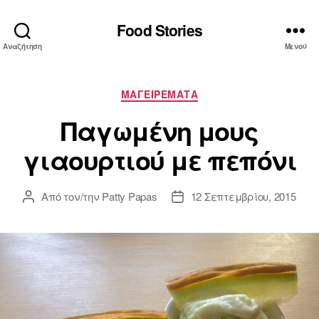
Food Stories
Αναζήτηση
Μενού
Κατηγορίες
ΜΑΓΕΙΡΕΜΑΤΑ
Παγωμένη μους
γιαουρτιού με πεπόνι
Από τον/την
Patty Papas
12 Σεπτεμβρίου, 2015
Συντάκτης
Ημ.
άρθρου
δημοσίευσης