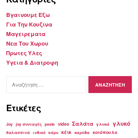
Βγαινουμε Εξω
Για Την Κουζινα
Μαγειρεματα
Νεα Του Χωρου
Πρωτες Υλες
Υγεια & Διατροφη
Αναζήτηση
για:
Ετικέτες
γλυκό
Σαλάτα
video
Joy
joy συνταγές
pesto
γλυκά
κέικ
κοτόπουλο
θαλασσινά
ινδικό
κάρυ
καρύδα