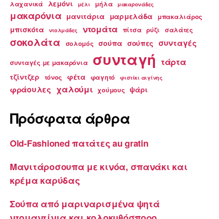
λεμόνι
λαχανικά
μήλα
μέλι
μακαρονάδες
μακαρόνια
μανιτάρια
μαρμελάδα
μπακαλιάρος
ντομάτα
μπισκότα
πίτσα
ρύζι
σαλάτες
ντολμάδες
σοκολάτα
συνταγές
σούπα
σούπες
σολομός
συνταγή
τάρτα
συνταγές με μακαρόνια
τζίντζερ
φέτα
τόνος
φαγητό
φιστίκι αιγίνης
χαλούμι
φράουλες
ψάρι
χούμους
Πρόσφατα άρθρα
Old-Fashioned πατάτες au gratin
Μανιτάροσουπα με κινόα, σπανάκι και
κρέμα καρύδας
Σούπα από μαριναρισμένα ψητά
ντομαντίνια και κολοκυθόσπορο