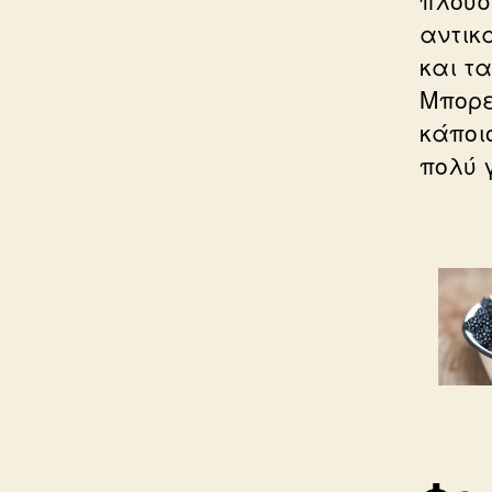
αντικ
και τ
Μπορε
κάποι
πολύ 