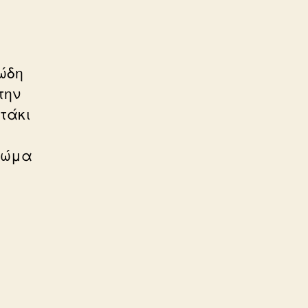
ώδη
την
τάκι
χρώμα