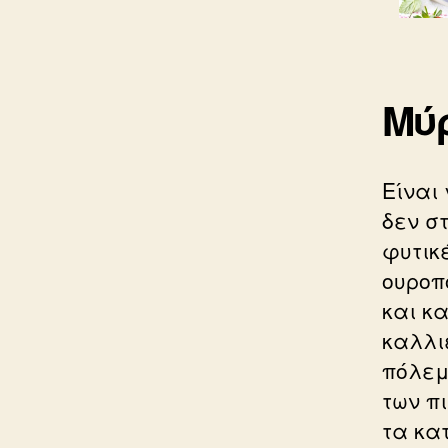
Μύ
Είναι 
δεν σ
φυτικέ
ουροπ
και κ
καλλι
πόλεμ
των π
τα κα