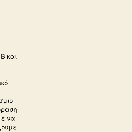
,B και
ικό
σμιο
 όραση
με να
ξουμε