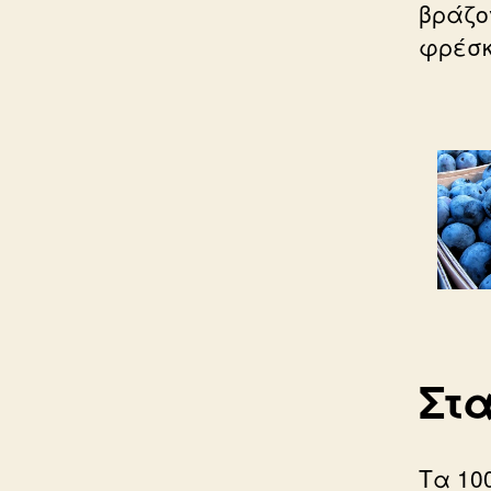
βράζο
φρέσκ
Στ
Τα 10