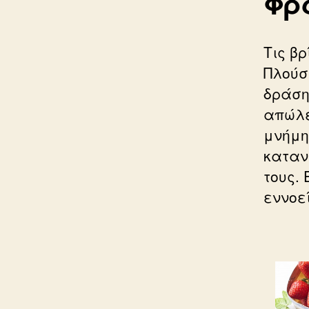
Φρ
Τις β
Πλούσ
δράση
απώλε
μνήμη
καταν
τους. 
εννοεί