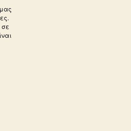
 μας
ες.
 σε
ίναι