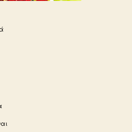
ρά
α
ναι