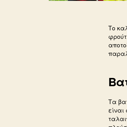
Το κα
φρούτ
αποτο
παραλ
Βα
Τα βα
είναι
ταλαι
πλούσ