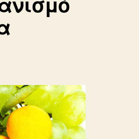
γανισμό
α