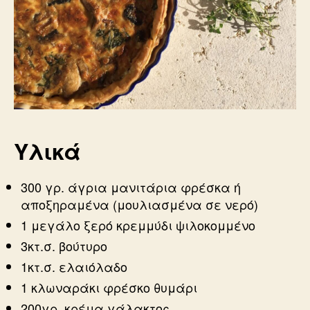
Υλικά
300 γρ. άγρια μανιτάρια φρέσκα ή
αποξηραμένα (μουλιασμένα σε νερό)
1 μεγάλο ξερό κρεμμύδι ψιλοκομμένο
3κτ.σ. βούτυρο
1κτ.σ. ελαιόλαδο
1 κλωναράκι φρέσκο θυμάρι
200γρ. κρέμα γάλακτος