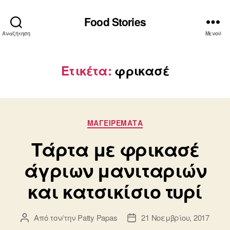
Food Stories
Αναζήτηση
Μενού
Ετικέτα:
φρικασέ
Κατηγορίες
ΜΑΓΕΙΡΕΜΑΤΑ
Τάρτα με φρικασέ
άγριων μανιταριών
και κατσικίσιο τυρί
Από τον/την
Patty Papas
21 Νοεμβρίου, 2017
Συντάκτης
Ημ.
άρθρου
δημοσίευσης