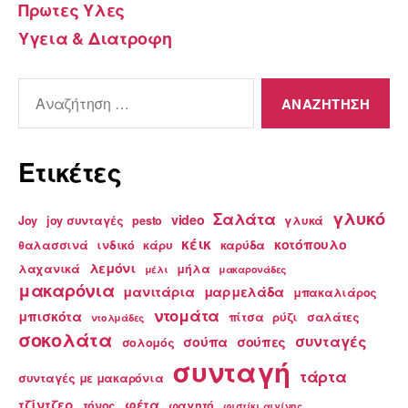
Πρωτες Υλες
Υγεια & Διατροφη
Αναζήτηση
για:
Ετικέτες
γλυκό
Σαλάτα
video
Joy
joy συνταγές
pesto
γλυκά
κέικ
κοτόπουλο
θαλασσινά
ινδικό
κάρυ
καρύδα
λεμόνι
λαχανικά
μήλα
μέλι
μακαρονάδες
μακαρόνια
μανιτάρια
μαρμελάδα
μπακαλιάρος
ντομάτα
μπισκότα
πίτσα
ρύζι
σαλάτες
ντολμάδες
σοκολάτα
συνταγές
σούπα
σούπες
σολομός
συνταγή
τάρτα
συνταγές με μακαρόνια
τζίντζερ
φέτα
τόνος
φαγητό
φιστίκι αιγίνης