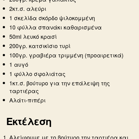
2κτ.σ. αλεύρι
1 σκελίδα σκόρδο ψιλοκομμένη
10 φύλλα σπανάκι καθαρισμένα
50ml λευκό κρασί
200γρ. κατσικίσιο τυρί
100γρ. γραβιέρα τριμμένη (προαιρετικά)
1 αυγό
1 φύλλο σφολιάτας
1κτ.σ. βούτυρο για την επάλειψη της
ταρτιέρας
Αλάτι-πιπέρι
Εκτέλεση
Αλείφουμε με το βούτυρο την ταρτιέρα και