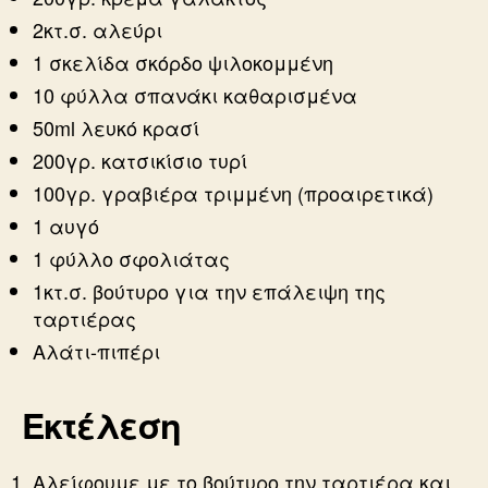
2κτ.σ. αλεύρι
1 σκελίδα σκόρδο ψιλοκομμένη
10 φύλλα σπανάκι καθαρισμένα
50ml λευκό κρασί
200γρ. κατσικίσιο τυρί
100γρ. γραβιέρα τριμμένη (προαιρετικά)
1 αυγό
1 φύλλο σφολιάτας
1κτ.σ. βούτυρο για την επάλειψη της
ταρτιέρας
Αλάτι-πιπέρι
Εκτέλεση
Αλείφουμε με το βούτυρο την ταρτιέρα και