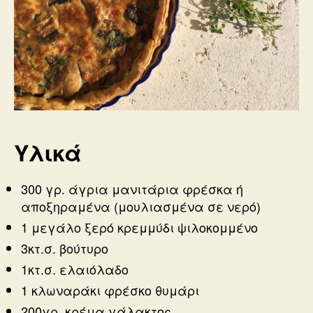
Υλικά
300 γρ. άγρια μανιτάρια φρέσκα ή
αποξηραμένα (μουλιασμένα σε νερό)
1 μεγάλο ξερό κρεμμύδι ψιλοκομμένο
3κτ.σ. βούτυρο
1κτ.σ. ελαιόλαδο
1 κλωναράκι φρέσκο θυμάρι
200γρ. κρέμα γάλακτος