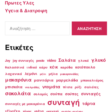
Πρωτες Υλες
Υγεια & Διατροφη
Αναζήτηση
για:
Ετικέτες
γλυκό
Σαλάτα
video
Joy
joy συνταγές
pesto
γλυκά
κέικ
κοτόπουλο
θαλασσινά
ινδικό
κάρυ
καρύδα
λεμόνι
λαχανικά
μήλα
μέλι
μακαρονάδες
μακαρόνια
μανιτάρια
μαρμελάδα
μπακαλιάρος
ντομάτα
μπισκότα
πίτσα
ρύζι
σαλάτες
ντολμάδες
σοκολάτα
συνταγές
σούπα
σούπες
σολομός
συνταγή
τάρτα
συνταγές με μακαρόνια
τζίντζερ
φέτα
τόνος
φαγητό
φιστίκι αιγίνης