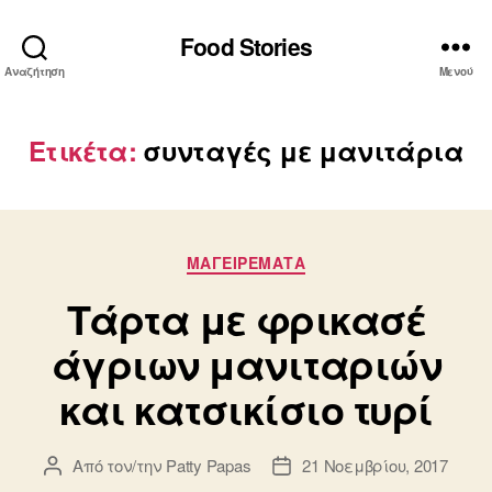
Food Stories
Αναζήτηση
Μενού
Ετικέτα:
συνταγές με μανιτάρια
Κατηγορίες
ΜΑΓΕΙΡΕΜΑΤΑ
Τάρτα με φρικασέ
άγριων μανιταριών
και κατσικίσιο τυρί
Από τον/την
Patty Papas
21 Νοεμβρίου, 2017
Συντάκτης
Ημ.
άρθρου
δημοσίευσης