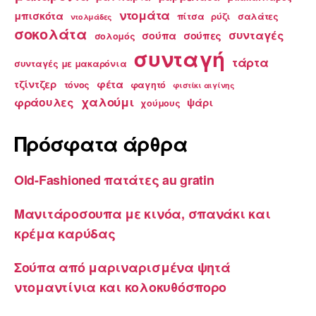
ντομάτα
μπισκότα
πίτσα
ρύζι
σαλάτες
ντολμάδες
σοκολάτα
συνταγές
σούπα
σούπες
σολομός
συνταγή
τάρτα
συνταγές με μακαρόνια
τζίντζερ
φέτα
τόνος
φαγητό
φιστίκι αιγίνης
χαλούμι
φράουλες
ψάρι
χούμους
Πρόσφατα άρθρα
Old-Fashioned πατάτες au gratin
Μανιτάροσουπα με κινόα, σπανάκι και
κρέμα καρύδας
Σούπα από μαριναρισμένα ψητά
ντομαντίνια και κολοκυθόσπορο