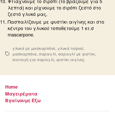
Φτιάχνουμε το σιρόπι (το βράζουμε για 5
λεπτά) και ρίχνουμε το σιρόπι ζεστό στο
ζεστό γλυκό μας.
Πασπαλίζουμε με φυστίκι αιγίνης και στο
κέντρο του γλυκού τοποθετούμε 1 κτ.σ
mascarpone.
γλυκά με μασκαρπόνε
,
γλυκά ταψιού
,
μασκαρπόνε
,
σαραγλί
,
σαραγλί με φιστίκι
,
Ετικέτες
συνταγή για σαραγλί
,
φιστίκι αιγίνης
Home
Μαγειρέματα
Βγαίνουμε Έξω