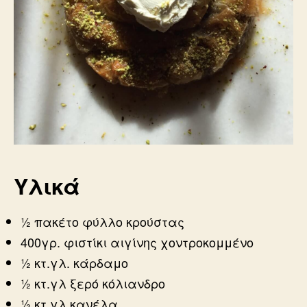
Υλικά
½ πακέτο φύλλο κρούστας
400γρ. φιστίκι αιγίνης χοντροκομμένο
½ κτ.γλ. κάρδαμο
½ κτ.γλ ξερό κόλιανδρο
½ κτ.γλ κανέλα