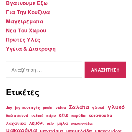
Βγαινουμε Εξω
Για Την Κουζινα
Μαγειρεματα
Νεα Του Χωρου
Πρωτες Υλες
Υγεια & Διατροφη
Αναζήτηση
για:
Ετικέτες
γλυκό
Σαλάτα
video
Joy
joy συνταγές
pesto
γλυκά
κέικ
κοτόπουλο
θαλασσινά
ινδικό
κάρυ
καρύδα
λεμόνι
λαχανικά
μήλα
μέλι
μακαρονάδες
μακαρόνια
μανιτάρια
μαρμελάδα
μπακαλιάρος