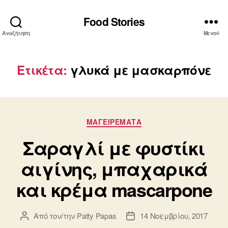
Food Stories
Αναζήτηση
Μενού
Ετικέτα:
γλυκά με μασκαρπόνε
Κατηγορίες
ΜΑΓΕΙΡΕΜΑΤΑ
Σαραγλί με φυστίκι
αιγίνης, μπαχαρικά
και κρέμα mascarpone
Από τον/την
Patty Papas
14 Νοεμβρίου, 2017
Συντάκτης
Ημ.
άρθρου
δημοσίευσης