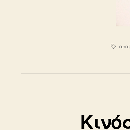
αραβ
Ετικέτε
Κινόα