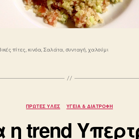
ικές πίτες
,
κινόα
,
Σαλάτα
,
συνταγή
,
χαλούμι
ς
Κατηγορίες
ΠΡΩΤΕΣ ΥΛΕΣ
ΥΓΕΙΑ & ΔΙΑΤΡΟΦΗ
 η trend Υπερ