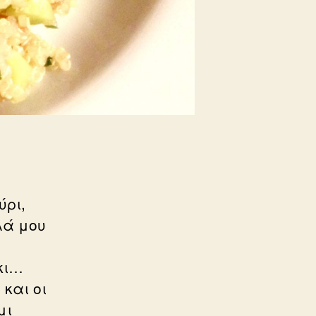
ύρι,
λά μου
κι…
 και οι
μι