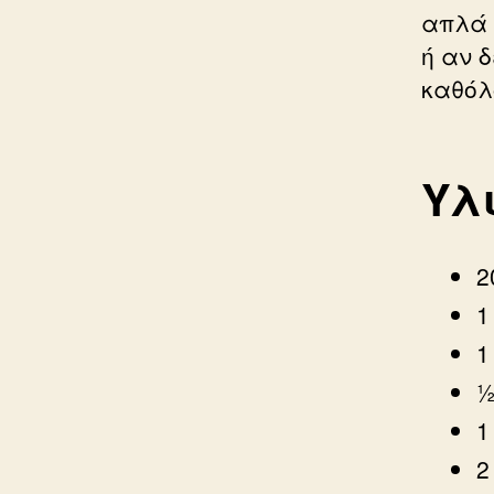
απλά 
ή αν 
καθόλ
Υλ
2
1
1
½
1
2