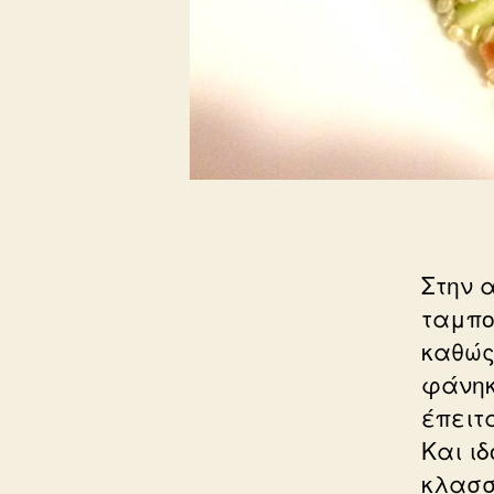
Στην 
ταμπο
καθώς
φάνηκ
έπειτ
Και ιδ
κλασσ