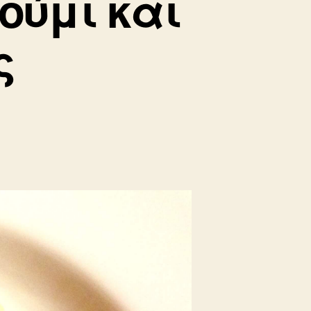
ούμι και
ς