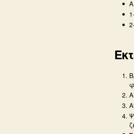
Α
1
2
Εκ
Β
φ
Α
Α
Ψ
ζ