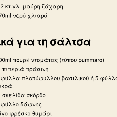
.2 κτ.γλ. μαύρη ζάχαρη
70ml νερό χλιαρό
κά για τη σάλτσα
00ml πουρέ ντομάτας (τύπου pummaro)
 πιπεριά πράσινη
 φύλλα πλατύφυλλου βασιλικού ή 5 φύλλ
ικρά
 σκελίδα σκόρδο
 φύλλο δάφνης
ίγο φρέσκο θυμάρι