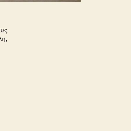
ους
λη,