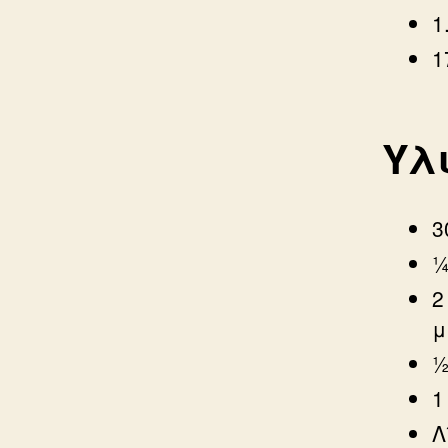
1
1
Υλι
3
¼
2
μ
½
1
Λ