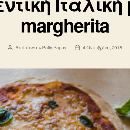
ντική Ιταλική 
margherita
Από τον/την
Patty Papas
4 Οκτωβρίου, 2015
Συντάκτης
Ημ.
άρθρου
δημοσίευσης