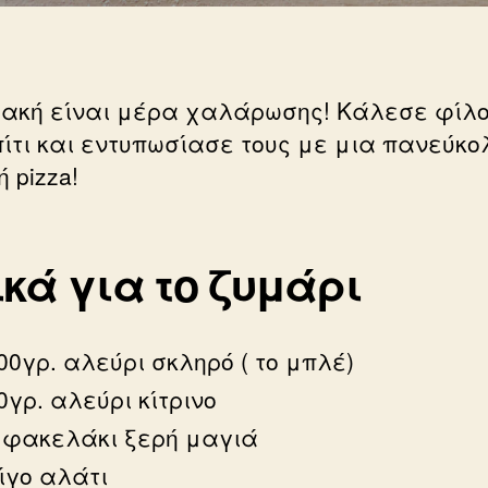
ιακή είναι μέρα χαλάρωσης! Κάλεσε φίλ
πίτι και εντυπωσίασε τους με μια πανεύκο
ή pizza!
κά για το ζυμάρι
00γρ. αλεύρι σκληρό ( το μπλέ)
0γρ. αλεύρι κίτρινο
 φακελάκι ξερή μαγιά
ίγο αλάτι