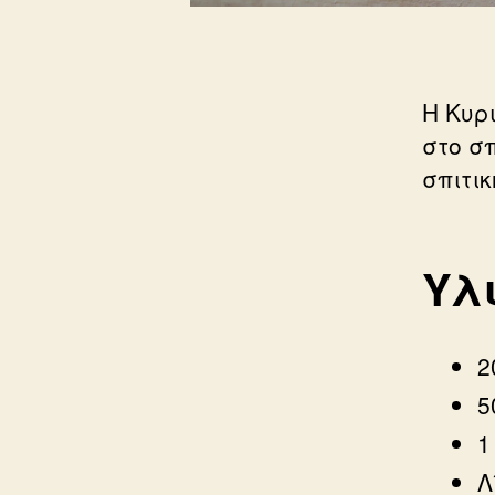
Η Κυρ
στο σ
σπιτικ
Υλι
2
5
1
Λ