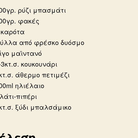
00γρ. ρύζι μπασμάτι
00γρ. φακές
 καρότα
ύλλα από φρέσκο δυόσμο
ίγο μαϊντανό
-3κτ.σ. κουκουνάρι
κτ.σ. άθερμο πετιμέζι
00ml ηλιέλαιο
λάτι-πιπέρι
κτ.σ. ξύδι μπαλσάμικο
τέλεση