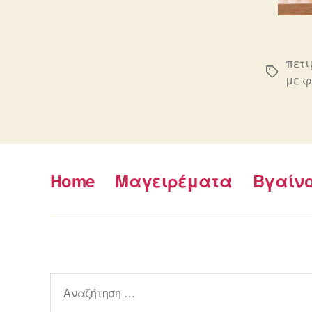
πετι
Ετικέτε
με φ
Home
Μαγειρέματα
Βγαίν
Αναζήτηση
για: