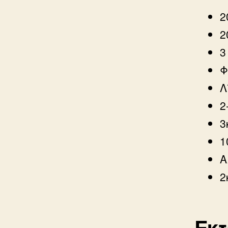
2
2
3
Φ
Λ
2
3
1
Α
2
Εκ