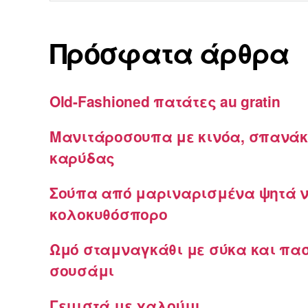
Πρόσφατα άρθρα
Old-Fashioned πατάτες au gratin
Μανιτάροσουπα με κινόα, σπανάκ
καρύδας
Σούπα από μαριναρισμένα ψητά ν
κολοκυθόσπορο
Ωμό σταμναγκάθι με σύκα και πα
σουσάμι
Γεμιστά με χαλούμι