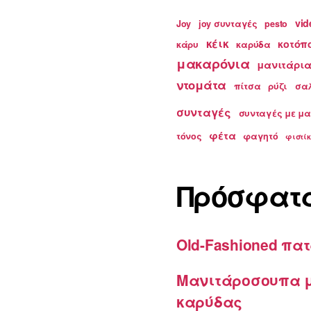
vid
Joy
joy συνταγές
pesto
κέικ
κοτόπ
κάρυ
καρύδα
μακαρόνια
μανιτάρι
ντομάτα
πίτσα
ρύζι
σα
συνταγές
συνταγές με μ
φέτα
τόνος
φαγητό
φιστίκ
Πρόσφατ
Old-Fashioned πατ
Μανιτάροσουπα μ
καρύδας