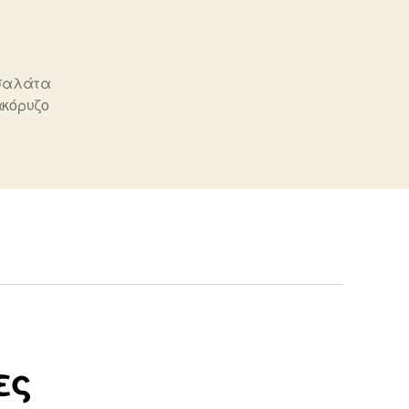
σαλάτα
κόρυζο
ες