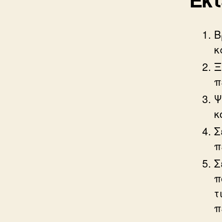
Β
κ
Ξ
π
Ψ
κ
Σ
π
Σ
π
τ
π