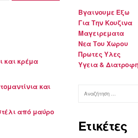
Βγαινουμε Εξω
Για Την Κουζινα
Μαγειρεματα
Νεα Του Χωρου
Πρωτες Υλες
ι και κρέμα
Υγεια & Διατροφ
τομαντίνια και
Αναζήτηση
για:
στέλι από μαύρο
Ετικέτες