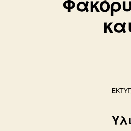
Φακόρυ
κα
ΕΚΤΥ
Υλ