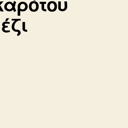
καρότου
έζι