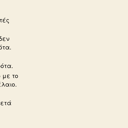
τές
δεν
ότα.
ότα.
 με το
έλαιο.
μετά