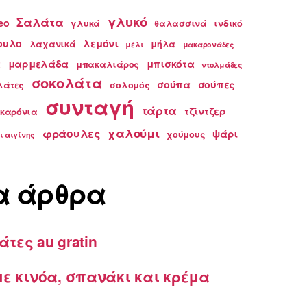
γλυκό
Σαλάτα
eo
γλυκά
θαλασσινά
ινδικό
ουλο
λεμόνι
λαχανικά
μήλα
μέλι
μακαρονάδες
α
μαρμελάδα
μπισκότα
μπακαλιάρος
ντολμάδες
σοκολάτα
σούπα
σούπες
λάτες
σολομός
συνταγή
τάρτα
τζίντζερ
ακαρόνια
χαλούμι
φράουλες
ψάρι
χούμους
ι αιγίνης
α άρθρα
άτες au gratin
ε κινόα, σπανάκι και κρέμα