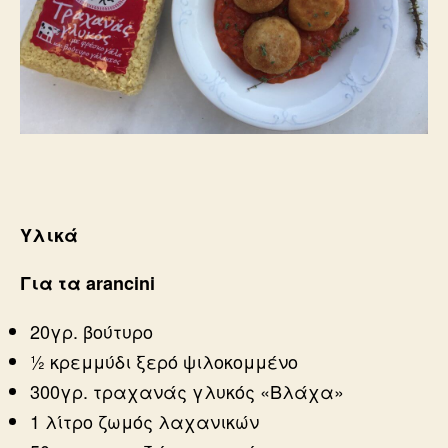
Υλικά
Για τα arancini
20γρ. βούτυρο
½ κρεμμύδι ξερό ψιλοκομμένο
300γρ. τραχανάς γλυκός «Βλάχα»
1 λίτρο ζωμός λαχανικών