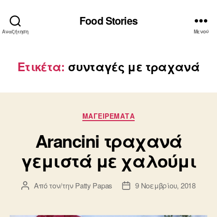
Food Stories
Αναζήτηση
Μενού
Ετικέτα:
συνταγές με τραχανά
Κατηγορίες
ΜΑΓΕΙΡΕΜΑΤΑ
Arancini τραχανά
γεμιστά με χαλούμι
Από τον/την
Patty Papas
9 Νοεμβρίου, 2018
Συντάκτης
Ημ.
άρθρου
δημοσίευσης