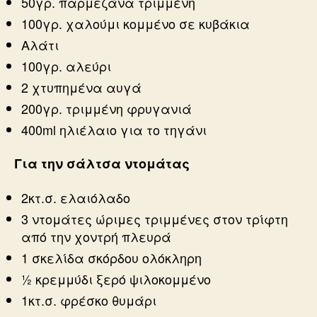
50γρ. παρμεζάνα τριμμένη
100γρ. χαλούμι κομμένο σε κυβάκια
Αλάτι
100γρ. αλεύρι
2 χτυπημένα αυγά
200γρ. τριμμένη φρυγανιά
400ml ηλιέλαιο για το τηγάνι
Για την σάλτσα ντομάτας
2κτ.σ. ελαιόλαδο
3 ντομάτες ώριμες τριμμένες στον τρίφτη
από την χοντρή πλευρά
1 σκελίδα σκόρδου ολόκληρη
½ κρεμμύδι ξερό ψιλοκομμένο
1κτ.σ. φρέσκο θυμάρι