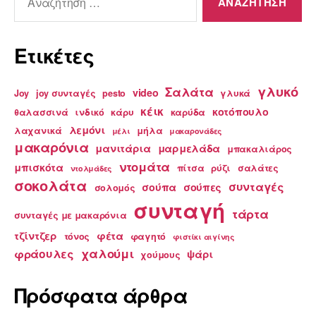
για:
Ετικέτες
γλυκό
Σαλάτα
video
Joy
joy συνταγές
pesto
γλυκά
κέικ
κοτόπουλο
θαλασσινά
ινδικό
κάρυ
καρύδα
λεμόνι
λαχανικά
μήλα
μέλι
μακαρονάδες
μακαρόνια
μανιτάρια
μαρμελάδα
μπακαλιάρος
ντομάτα
μπισκότα
πίτσα
ρύζι
σαλάτες
ντολμάδες
σοκολάτα
συνταγές
σούπα
σούπες
σολομός
συνταγή
τάρτα
συνταγές με μακαρόνια
τζίντζερ
φέτα
τόνος
φαγητό
φιστίκι αιγίνης
χαλούμι
φράουλες
ψάρι
χούμους
Πρόσφατα άρθρα