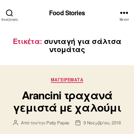
Food Stories
Αναζήτηση
Μενού
Ετικέτα:
συνταγή για σάλτσα
ντομάτας
Κατηγορίες
ΜΑΓΕΙΡΕΜΑΤΑ
Arancini τραχανά
γεμιστά με χαλούμι
Από τον/την
Patty Papas
9 Νοεμβρίου, 2018
Συντάκτης
Ημ.
άρθρου
δημοσίευσης