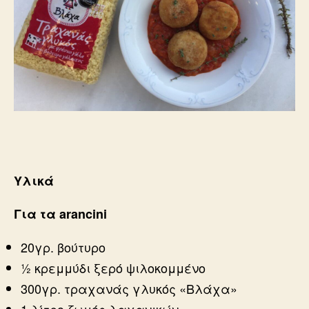
Υλικά
Για τα arancini
20γρ. βούτυρο
½ κρεμμύδι ξερό ψιλοκομμένο
300γρ. τραχανάς γλυκός «Βλάχα»
1 λίτρο ζωμός λαχανικών