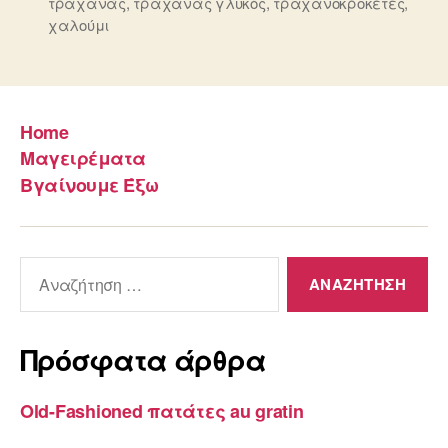
τραχανάς
,
τραχανάς γλυκός
,
τραχανοκροκέτες
,
χαλούμι
Home
Μαγειρέματα
Βγαίνουμε Έξω
Αναζήτηση
για:
Πρόσφατα άρθρα
Old-Fashioned πατάτες au gratin