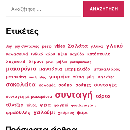
Αναζήτηση
για:
Ετικέτες
γλυκό
Σαλάτα
video
Joy
joy συνταγές
pesto
γλυκά
κέικ
κοτόπουλο
θαλασσινά
ινδικό
κάρυ
καρύδα
λεμόνι
λαχανικά
μήλα
μέλι
μακαρονάδες
μακαρόνια
μανιτάρια
μαρμελάδα
μπακαλιάρος
ντομάτα
μπισκότα
πίτσα
ρύζι
σαλάτες
ντολμάδες
σοκολάτα
συνταγές
σούπα
σούπες
σολομός
συνταγή
τάρτα
συνταγές με μακαρόνια
τζίντζερ
φέτα
τόνος
φαγητό
φιστίκι αιγίνης
χαλούμι
φράουλες
ψάρι
χούμους
Πρόσφατα άρθρα