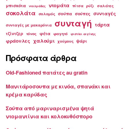
ντομάτα
μπισκότα
πίτσα
ρύζι
σαλάτες
ντολμάδες
σοκολάτα
συνταγές
σούπα
σούπες
σολομός
συνταγή
τάρτα
συνταγές με μακαρόνια
τζίντζερ
φέτα
τόνος
φαγητό
φιστίκι αιγίνης
χαλούμι
φράουλες
ψάρι
χούμους
Πρόσφατα άρθρα
Old-Fashioned πατάτες au gratin
Μανιτάροσουπα με κινόα, σπανάκι και
κρέμα καρύδας
Σούπα από μαριναρισμένα ψητά
ντομαντίνια και κολοκυθόσπορο