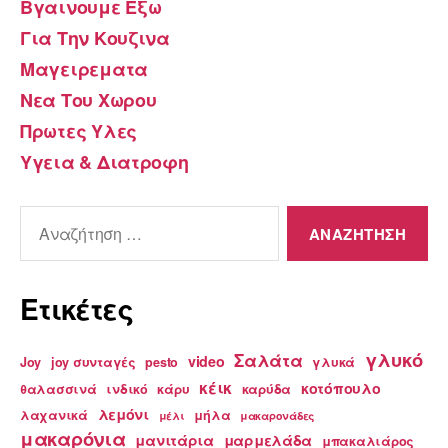
Βγαινουμε Εξω
Για Την Κουζινα
Μαγειρεματα
Νεα Του Χωρου
Πρωτες Υλες
Υγεια & Διατροφη
Αναζήτηση
για:
Ετικέτες
γλυκό
Σαλάτα
video
Joy
joy συνταγές
pesto
γλυκά
κέικ
κοτόπουλο
θαλασσινά
ινδικό
κάρυ
καρύδα
λεμόνι
λαχανικά
μήλα
μέλι
μακαρονάδες
μακαρόνια
μανιτάρια
μαρμελάδα
μπακαλιάρος