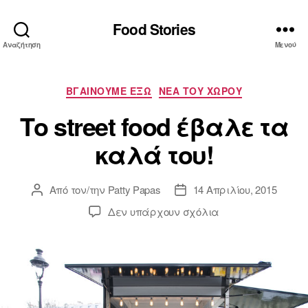
Food Stories
Αναζήτηση
Μενού
Κατηγορίες
ΒΓΑΙΝΟΥΜΕ ΕΞΩ
ΝΕΑ ΤΟΥ ΧΩΡΟΥ
Το street food έβαλε τα
καλά του!
Από τον/την
Patty Papas
14 Απριλίου, 2015
Συντάκτης
Ημ.
άρθρου
δημοσίευσης
στο
Δεν υπάρχουν σχόλια
Το
street
food
έβαλε
τα
καλά