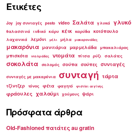
Ετικέτες
γλυκό
Σαλάτα
video
Joy
joy συνταγές
pesto
γλυκά
κέικ
κοτόπουλο
θαλασσινά
ινδικό
κάρυ
καρύδα
λεμόνι
λαχανικά
μήλα
μέλι
μακαρονάδες
μακαρόνια
μανιτάρια
μαρμελάδα
μπακαλιάρος
ντομάτα
μπισκότα
πίτσα
ρύζι
σαλάτες
ντολμάδες
σοκολάτα
συνταγές
σούπα
σούπες
σολομός
συνταγή
τάρτα
συνταγές με μακαρόνια
τζίντζερ
φέτα
τόνος
φαγητό
φιστίκι αιγίνης
χαλούμι
φράουλες
ψάρι
χούμους
Πρόσφατα άρθρα
Old-Fashioned πατάτες au gratin