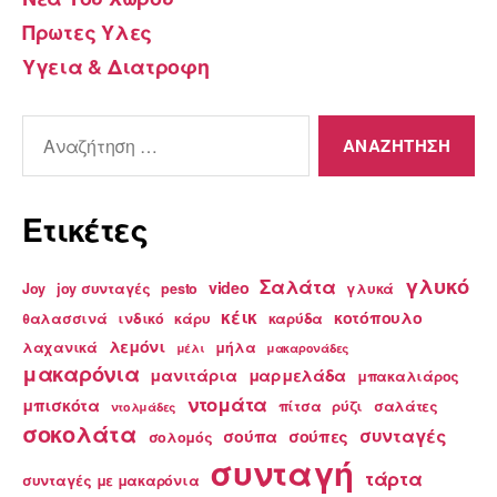
Πρωτες Υλες
Υγεια & Διατροφη
Αναζήτηση
για:
Ετικέτες
γλυκό
Σαλάτα
video
Joy
joy συνταγές
pesto
γλυκά
κέικ
κοτόπουλο
θαλασσινά
ινδικό
κάρυ
καρύδα
λεμόνι
λαχανικά
μήλα
μέλι
μακαρονάδες
μακαρόνια
μανιτάρια
μαρμελάδα
μπακαλιάρος
ντομάτα
μπισκότα
πίτσα
ρύζι
σαλάτες
ντολμάδες
σοκολάτα
συνταγές
σούπα
σούπες
σολομός
συνταγή
τάρτα
συνταγές με μακαρόνια