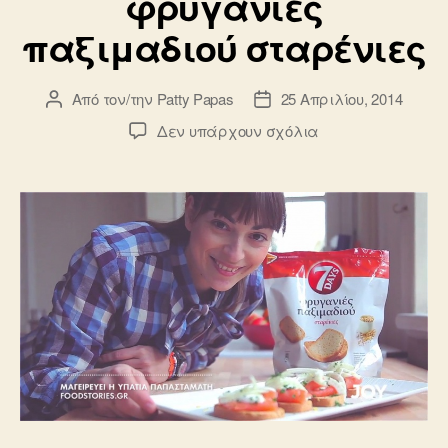
φρυγανιές
παξιμαδιού σταρένιες
Από τον/την
Patty Papas
25 Απριλίου, 2014
Συντάκτης
Ημ.
άρθρου
δημοσίευσης
στο
Δεν υπάρχουν σχόλια
Καπνιστός
σολομός
με
sour
cream,
μαιντανό
και
σαλάτα
μαραθόριζας
πάνω
σε
φρυγανιές
παξιμαδιού
σταρένιες