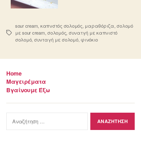
sour cream
,
καπνστός σολομός
,
μαραθόριζα
,
σολομό
με sour cream
,
σολομός
,
συνατγή με καπνιστό
Ετικέτες
σολομό
,
συνταγή με σολομό
,
φινόκιο
Home
Μαγειρέματα
Βγαίνουμε Έξω
Αναζήτηση
για: