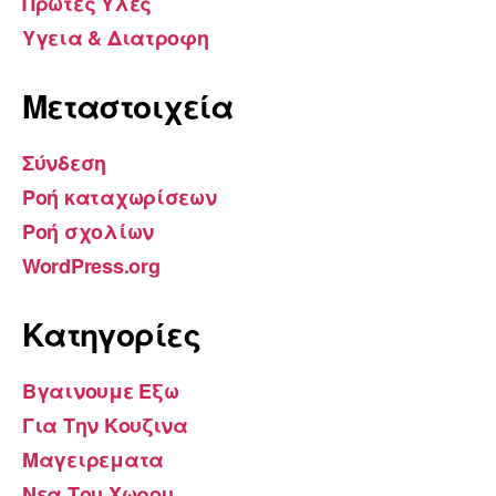
Πρωτες Υλες
Υγεια & Διατροφη
Μεταστοιχεία
Σύνδεση
Ροή καταχωρίσεων
Ροή σχολίων
WordPress.org
Kατηγορίες
Βγαινουμε Εξω
Για Την Κουζινα
Μαγειρεματα
Νεα Του Χωρου