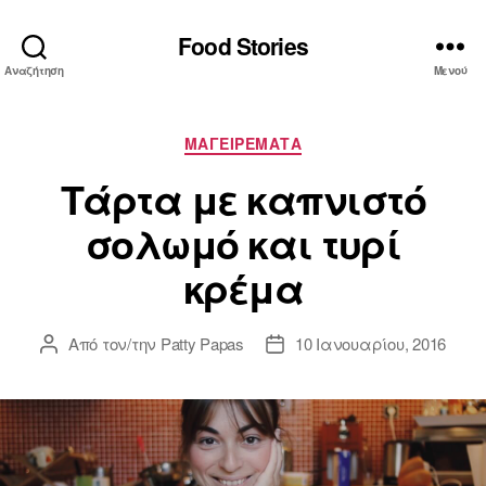
Food Stories
Αναζήτηση
Μενού
Κατηγορίες
ΜΑΓΕΙΡΕΜΑΤΑ
Τάρτα με καπνιστό
σολωμό και τυρί
κρέμα
Από τον/την
Patty Papas
10 Ιανουαρίου, 2016
Συντάκτης
Ημ.
άρθρου
δημοσίευσης