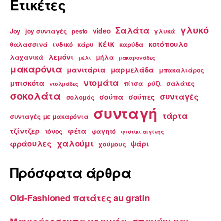
Ετικέτες
γλυκό
Σαλάτα
video
Joy
joy συνταγές
pesto
γλυκά
κέικ
κοτόπουλο
θαλασσινά
ινδικό
κάρυ
καρύδα
λεμόνι
λαχανικά
μήλα
μέλι
μακαρονάδες
μακαρόνια
μανιτάρια
μαρμελάδα
μπακαλιάρος
ντομάτα
μπισκότα
πίτσα
ρύζι
σαλάτες
ντολμάδες
σοκολάτα
συνταγές
σούπα
σούπες
σολομός
συνταγή
τάρτα
συνταγές με μακαρόνια
τζίντζερ
φέτα
τόνος
φαγητό
φιστίκι αιγίνης
χαλούμι
φράουλες
ψάρι
χούμους
Πρόσφατα άρθρα
Old-Fashioned πατάτες au gratin