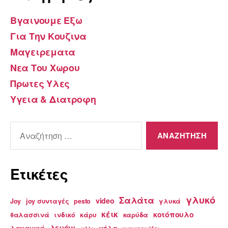
Βγαινουμε Εξω
Για Την Κουζινα
Μαγειρεματα
Νεα Του Χωρου
Πρωτες Υλες
Υγεια & Διατροφη
Αναζήτηση
για:
Ετικέτες
γλυκό
Σαλάτα
video
Joy
joy συνταγές
pesto
γλυκά
κέικ
κοτόπουλο
θαλασσινά
ινδικό
κάρυ
καρύδα
λεμόνι
λαχανικά
μήλα