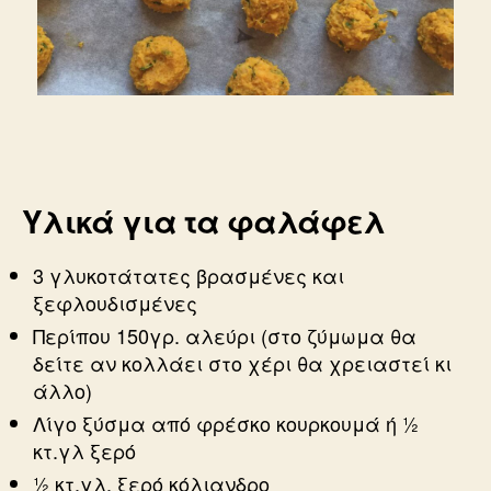
Υλικά για τα φαλάφελ
3 γλυκοτάτατες βρασμένες και
ξεφλουδισμένες
Περίπου 150γρ. αλεύρι (στο ζύμωμα θα
δείτε αν κολλάει στο χέρι θα χρειαστεί κι
άλλο)
Λίγο ξύσμα από φρέσκο κουρκουμά ή ½
κτ.γλ ξερό
½ κτ.γλ. ξερό κόλιανδρο