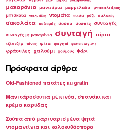
μέλι
μακαρονάδες
μακαρόνια
μανιτάρια
μαρμελάδα
μπακαλιάρος
ντομάτα
μπισκότα
πίτσα
ρύζι
σαλάτες
ντολμάδες
σοκολάτα
συνταγές
σούπα
σούπες
σολομός
συνταγή
τάρτα
συνταγές με μακαρόνια
τζίντζερ
φέτα
τόνος
φαγητό
φιστίκι αιγίνης
χαλούμι
φράουλες
ψάρι
χούμους
Πρόσφατα άρθρα
Old-Fashioned πατάτες au gratin
Μανιτάροσουπα με κινόα, σπανάκι και
κρέμα καρύδας
Σούπα από μαριναρισμένα ψητά
ντομαντίνια και κολοκυθόσπορο