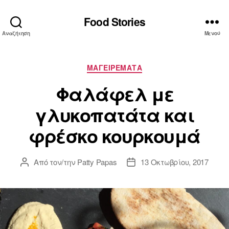
Food Stories
Αναζήτηση
Μενού
Κατηγορίες
ΜΑΓΕΙΡΕΜΑΤΑ
Φαλάφελ με
γλυκοπατάτα και
φρέσκο κουρκουμά
Από τον/την
Patty Papas
13 Οκτωβρίου, 2017
Συντάκτης
Ημ.
άρθρου
δημοσίευσης