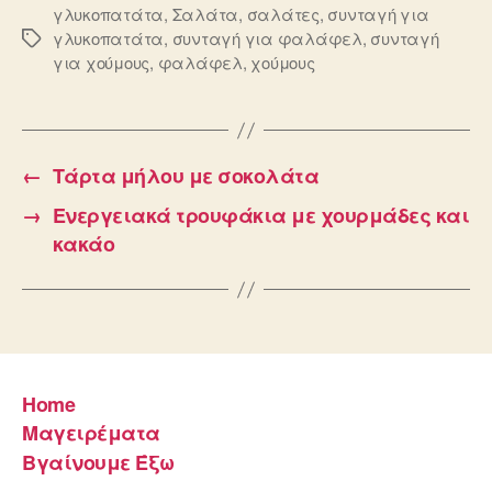
γλυκοπατάτα
,
Σαλάτα
,
σαλάτες
,
συνταγή για
γλυκοπατάτα
,
συνταγή για φαλάφελ
,
συνταγή
Ετικέτες
για χούμους
,
φαλάφελ
,
χούμους
←
Τάρτα μήλου με σοκολάτα
→
Ενεργειακά τρουφάκια με χουρμάδες και
κακάο
Home
Μαγειρέματα
Βγαίνουμε Έξω