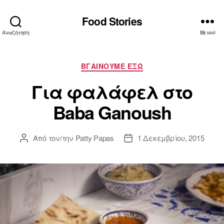
Food Stories
Αναζήτηση
Μενού
Κατηγορίες
ΒΓΑΙΝΟΥΜΕ ΕΞΩ
Για φαλάφελ στο
Baba Ganoush
Από τον/την
Patty Papas
1 Δεκεμβρίου, 2015
Συντάκτης
Ημ.
άρθρου
δημοσίευσης