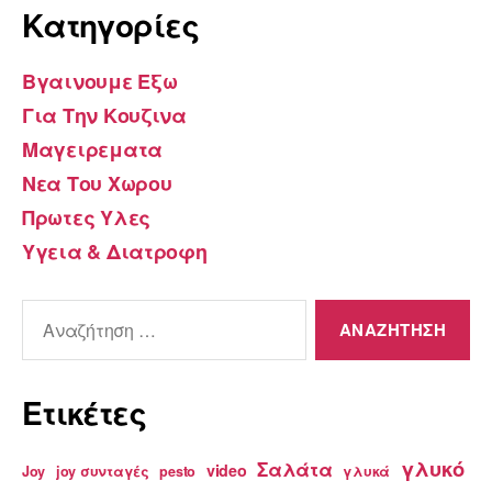
Kατηγορίες
Βγαινουμε Εξω
Για Την Κουζινα
Μαγειρεματα
Νεα Του Χωρου
Πρωτες Υλες
Υγεια & Διατροφη
Αναζήτηση
για:
Ετικέτες
γλυκό
Σαλάτα
video
Joy
joy συνταγές
pesto
γλυκά