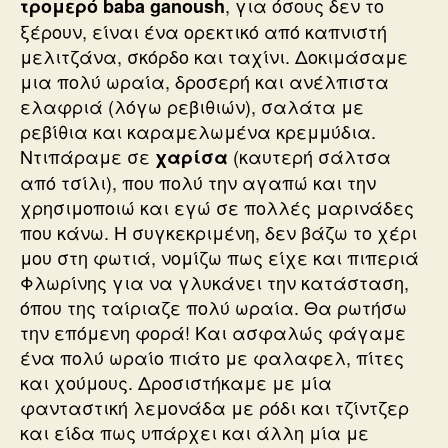
, για όσους δεν το
τρομερό baba ganoush
ξέρουν, είναι ένα ορεκτικό από καπνιστή
μελιτζάνα, σκόρδο και ταχίνι. Δοκιμάσαμε
μια πολύ ωραία, δροσερή και ανέλπιστα
ελαφριά (λόγω ρεβιθιών), σαλάτα με
ρεβίθια και καραμελωμένα κρεμμύδια.
Ντιπάραμε σε
(καυτερή σάλτσα
χαρίσα
από τσίλι), που πολύ την αγαπώ και την
χρησιμοποιώ και εγώ σε πολλές μαρινάδες
που κάνω. Η συγκεκριμένη, δεν βάζω το χέρι
μου στη φωτιά, νομίζω πως είχε και πιπεριά
Φλωρίνης για να γλυκάνει την κατάσταση,
όπου της ταίριαζε πολύ ωραία. Θα ρωτήσω
την επόμενη φορά! Και ασφαλώς φάγαμε
ένα πολύ ωραίο πιάτο με φαλαφελ, πίτες
και χούμους. Δροσιστήκαμε με μία
φανταστική λεμονάδα με ρόδι και τζίντζερ
και είδα πως υπάρχει και άλλη μία με