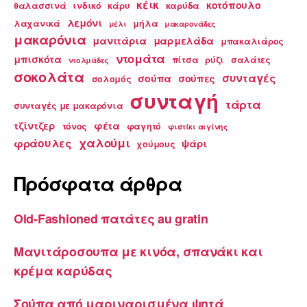
κέικ
κοτόπουλο
θαλασσινά
ινδικό
κάρυ
καρύδα
λεμόνι
λαχανικά
μήλα
μέλι
μακαρονάδες
μακαρόνια
μανιτάρια
μαρμελάδα
μπακαλιάρος
ντομάτα
μπισκότα
πίτσα
ρύζι
σαλάτες
ντολμάδες
σοκολάτα
συνταγές
σούπα
σούπες
σολομός
συνταγή
τάρτα
συνταγές με μακαρόνια
τζίντζερ
φέτα
τόνος
φαγητό
φιστίκι αιγίνης
χαλούμι
φράουλες
ψάρι
χούμους
Πρόσφατα άρθρα
Old-Fashioned πατάτες au gratin
Μανιτάροσουπα με κινόα, σπανάκι και
κρέμα καρύδας
Σούπα από μαριναρισμένα ψητά