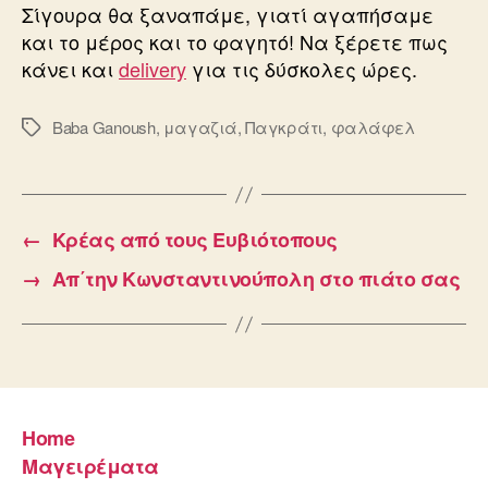
Σίγουρα θα ξαναπάμε, γιατί αγαπήσαμε
και το μέρος και το φαγητό! Να ξέρετε πως
κάνει και
delivery
για τις δύσκολες ώρες.
Baba Ganoush
,
μαγαζιά
,
Παγκράτι
,
φαλάφελ
Ετικέτες
←
Κρέας από τους Ευβιότοπους
→
Απ΄την Κωνσταντινούπολη στο πιάτο σας
Home
Μαγειρέματα