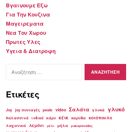
Βγαινουμε Εξω
Για Την Κουζινα
Μαγειρεματα
Νεα Του Χωρου
Πρωτες Υλες
Υγεια & Διατροφη
Αναζήτηση
για:
Ετικέτες
γλυκό
Σαλάτα
video
Joy
joy συνταγές
pesto
γλυκά
κέικ
κοτόπουλο
θαλασσινά
ινδικό
κάρυ
καρύδα
λεμόνι
λαχανικά
μήλα
μέλι
μακαρονάδες