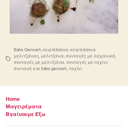
Baba Ganoush
,
κεφτέδάκια
,
κεφτεδάκια
μελιτζάνας
,
μελιτζάνα
,
συνταγές με λαχανικά
,
Ετικέτες
συνταγές με μελιτζάνα
,
συνταγές με ταχίνι
,
συνταγή για baba ganoush
,
ταχίνι
Home
Μαγειρέματα
Βγαίνουμε Έξω