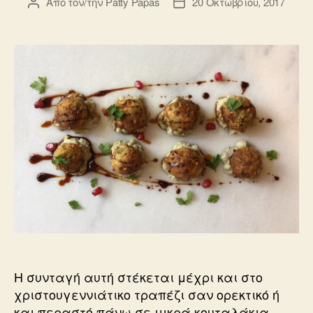
Από τον/την
Patty Papas
20 Οκτωβρίου, 2017
Συντάκτης
Ημ.
άρθρου
δημοσίευσης
Η συνταγή αυτή στέκεται μέχρι και στο
χριστουγεννιάτικο τραπέζι σαν ορεκτικό ή
και περαστό πάνω σε μικρά κουταλάκια