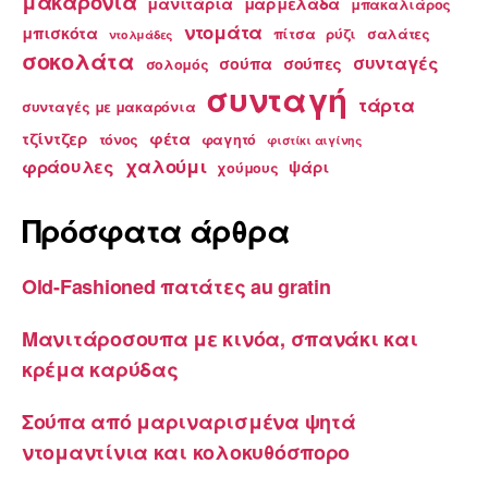
μακαρόνια
μανιτάρια
μαρμελάδα
μπακαλιάρος
ντομάτα
μπισκότα
πίτσα
ρύζι
σαλάτες
ντολμάδες
σοκολάτα
συνταγές
σούπα
σούπες
σολομός
συνταγή
τάρτα
συνταγές με μακαρόνια
τζίντζερ
φέτα
τόνος
φαγητό
φιστίκι αιγίνης
χαλούμι
φράουλες
ψάρι
χούμους
Πρόσφατα άρθρα
Old-Fashioned πατάτες au gratin
Μανιτάροσουπα με κινόα, σπανάκι και
κρέμα καρύδας
Σούπα από μαριναρισμένα ψητά
ντομαντίνια και κολοκυθόσπορο